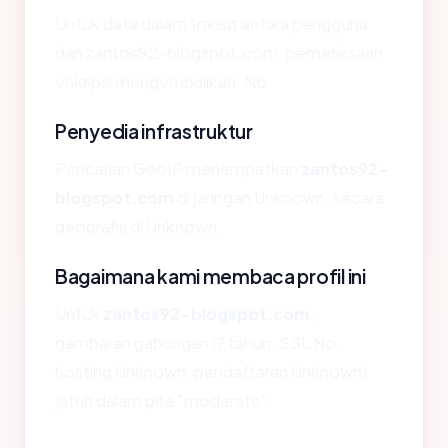
Untuk data dalam transit antara pengguna
dan zantos92-blogspot.com, pemeriksaan
enkripsi mengembalikan: No.
Penyedia infrastruktur
Pencarian GeoIP menempatkan
zantos92-
blogspot.com
di jaringan Unknown, secara
geografis di Unknown.
Bagaimana kami membaca profil ini
Untuk
zantos92-blogspot.com
,
gambaran gabungan (? tahun, SSL No,
hosting Unknown, pendaftaran Unknown)
jatuh dalam pita "moderate".