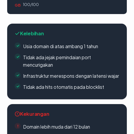
100/100
GB
Kelebihan
Usia domain di atas ambang 1 tahun
Tidak ada jejak pemindaian port
mencurigakan
Infrastruktur merespons dengan latensi wajar
Tidak ada hits otomatis pada blocklist
Kekurangan
Domain lebih muda dari 12 bulan