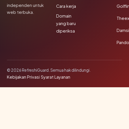
independen untuk
Cara kerja
Golfli
web terbuka.
Domain
Theex
yang baru
Damsi
diperiksa
Pando
© 2026 RefreshiGuard. Semua hak dilindungi.
Kebijakan Privasi
·
Syarat Layanan