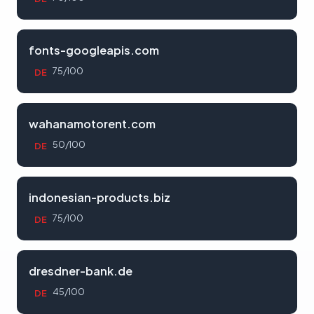
fonts-googleapis.com
75/100
DE
wahanamotorent.com
50/100
DE
indonesian-products.biz
75/100
DE
dresdner-bank.de
45/100
DE