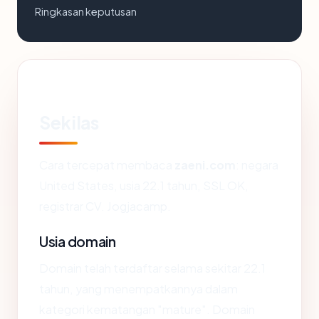
Ringkasan keputusan
Sekilas
Cara tercepat membaca
zaeni.com
: negara
United States, usia 22.1 tahun, SSL OK,
registrar CV. Jogjacamp.
Usia domain
Domain telah terdaftar selama sekitar 22.1
tahun, yang menempatkannya dalam
kategori kematangan "mature". Domain