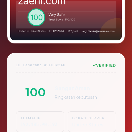
ID Laporan: #EF00654C
VERIFIED
Sangat Aman
100
Ringkasan keputusan
ALAMAT IP
LOKASI SERVER
192.185.90.193
United States