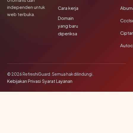
otomatis dan
independen untuk
Cara kerja
Abum
web terbuka.
Domain
Cccls
yang baru
Cipta
diperiksa
Autoc
© 2026 RefreshiGuard. Semua hak dilindungi.
Kebijakan Privasi
·
Syarat Layanan