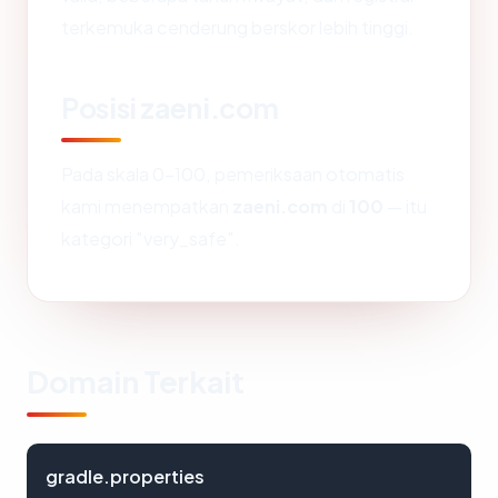
terkemuka cenderung berskor lebih tinggi.
Posisi zaeni.com
Pada skala 0-100, pemeriksaan otomatis
kami menempatkan
zaeni.com
di
100
— itu
kategori "very_safe".
Domain Terkait
gradle.properties