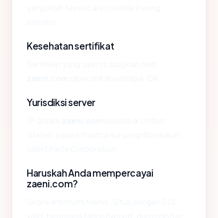
yang lebih tua secara statistik kurang
berisiko.
Kesehatan sertifikat
Sertifikat yang saat ini disajikan oleh
zaeni.com
dipecahkan sebagai: OK.
Yurisdiksi server
IP di balik
zaeni.com
berada di United
States, pada infrastruktur yang disediakan
oleh Oracle Corporation.
Haruskah Anda mempercayai
zaeni.com?
Skor kami murni teknis. Situs dengan SSL
valid, beberapa tahun riwayat, dan registrar