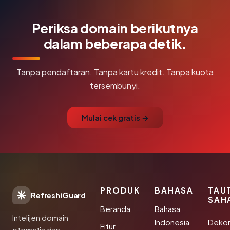
Periksa domain berikutnya
dalam beberapa detik.
Tanpa pendaftaran. Tanpa kartu kredit. Tanpa kuota
tersembunyi.
Mulai cek gratis →
PRODUK
BAHASA
TAU
RefreshiGuard
SAH
Beranda
Bahasa
Intelijen domain
Indonesia
Dekor
Fitur