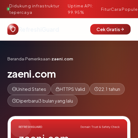
Didukung infrastruktur
Uptime API:
·
Fitur
Cara
Popule
tepercaya
99.95%
RefreshiGuard
Cek Gratis
Beranda
›
Pemeriksaan
›
zaeni.com
zaeni.com
United States
HTTPS Valid
22.1 tahun
Diperbarui
3 bulan yang lalu