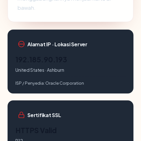
bawah.
Alamat IP · Lokasi Server
192.185.90.193
United States · Ashburn
ISP / Penyedia:
Oracle Corporation
Sertifikat SSL
HTTPS Valid
R12