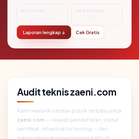
REGISTRAR
USIA DOMAIN
CV. Jogjacamp
22.1 tahun
Laporan lengkap ↓
Cek Gratis
Audit teknis zaeni.com
Kami menarik catatan publik terbaru untuk
zaeni.com
— riwayat pendaftaran, status
sertifikat, infrastruktur hosting — dan
menggabungkannya menjadi kartu di