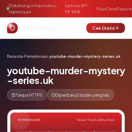
Didukung infrastruktur
Uptime API:
·
Fitur
Cara
Popule
tepercaya
99.95%
RefreshiGuard
Cek Gratis
Beranda
›
Pemeriksaan
›
youtube-murder-mystery-series.uk
youtube-murder-mystery
-series.uk
Tanpa HTTPS
Diperbarui
3 bulan yang lalu