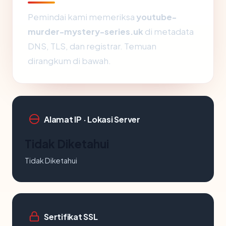
Pemindai kami memeriksa
youtube-
murder-mystery-series.uk
di metadata
DNS, TLS, dan registrar. Temuan
dirangkum di bawah.
Alamat IP · Lokasi Server
Tidak Diketahui
Tidak Diketahui
Sertifikat SSL