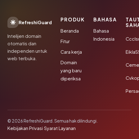
PRODUK
BAHASA
TAU
RefreshiGuard
SAH
Beranda
Bahasa
Intelijen domain
Indonesia
Cccls
Fitur
otomatis dan
independen untuk
Cara kerja
EiklaS
web terbuka.
Domain
Cemer
yang baru
Cvkop
diperiksa
Persa
© 2026 RefreshiGuard. Semua hak dilindungi.
Kebijakan Privasi
·
Syarat Layanan