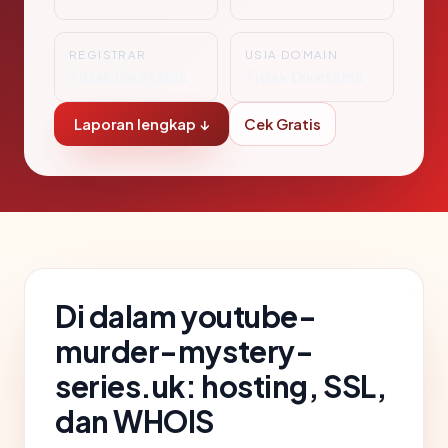
REGISTRAR
USIA DOMAIN
Tidak Diketahui
Tidak Diketahui
Laporan lengkap ↓
Cek Gratis
Di dalam youtube-
murder-mystery-
series.uk: hosting, SSL,
dan WHOIS