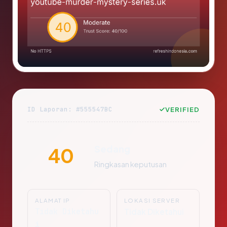
ID Laporan: #555547BC
VERIFIED
Sedang
40
Ringkasan keputusan
ALAMAT IP
LOKASI SERVER
Tidak Diketahu
Tidak Diketahui
i