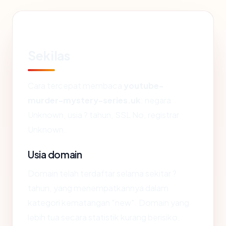
Sekilas
Cara tercepat membaca
youtube-
murder-mystery-series.uk
: negara
Unknown, usia ? tahun, SSL No, registrar
Unknown.
Usia domain
Domain telah terdaftar selama sekitar ?
tahun, yang menempatkannya dalam
kategori kematangan "new". Domain yang
lebih tua secara statistik kurang berisiko.