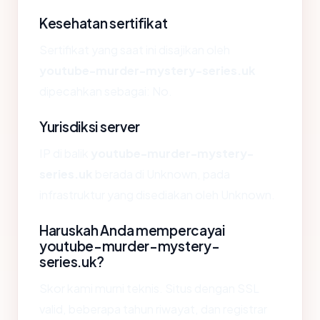
Kesehatan sertifikat
Sertifikat yang saat ini disajikan oleh
youtube-murder-mystery-series.uk
dipecahkan sebagai: No.
Yurisdiksi server
IP di balik
youtube-murder-mystery-
series.uk
berada di Unknown, pada
infrastruktur yang disediakan oleh Unknown.
Haruskah Anda mempercayai
youtube-murder-mystery-
series.uk?
Skor kami murni teknis. Situs dengan SSL
valid, beberapa tahun riwayat, dan registrar