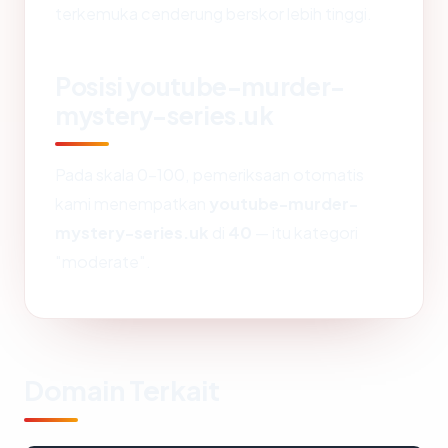
terkemuka cenderung berskor lebih tinggi.
Posisi youtube-murder-
mystery-series.uk
Pada skala 0-100, pemeriksaan otomatis
kami menempatkan
youtube-murder-
mystery-series.uk
di
40
— itu kategori
"moderate".
Domain Terkait