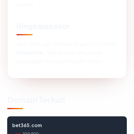
standar.
Ringkasan skor
xbox-360-lego-batman-2.game → 40/100
(
moderate
). Nilai dihitung ulang setiap
penyegaran dari catatan publik terbaru.
Domain Terkait
bet365.com