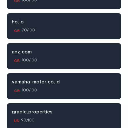
100/100
GB
ho.io
70/100
GB
anz.com
100/100
GB
yamaha-motor.co.id
100/100
GB
gradle.properties
90/100
US