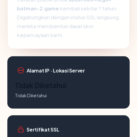
batman-2.game
kembali sekitar ? tahun.
Digabungkan dengan status SSL langsung,
mereka membentuk dasar skor
kepercayaan kami.
Alamat IP · Lokasi Server
Tidak Diketahui
Tidak Diketahui
Sertifikat SSL