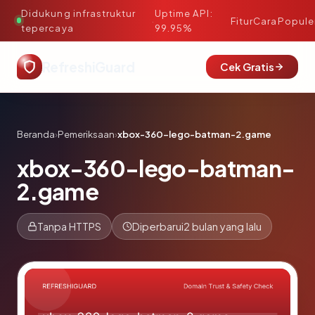
Didukung infrastruktur
Uptime API:
·
Fitur
Cara
Popule
tepercaya
99.95%
RefreshiGuard
Cek Gratis
Beranda
›
Pemeriksaan
›
xbox-360-lego-batman-2.game
xbox-360-lego-batman-
2.game
Tanpa HTTPS
Diperbarui
2 bulan yang lalu