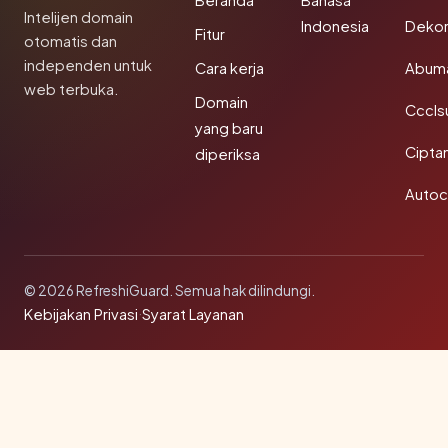
Beranda
Bahasa
Intelijen domain
Indonesia
Dekor
Fitur
otomatis dan
independen untuk
Cara kerja
Abum
web terbuka.
Domain
Cccls
yang baru
Cipta
diperiksa
Autoc
© 2026 RefreshiGuard. Semua hak dilindungi.
Kebijakan Privasi
·
Syarat Layanan