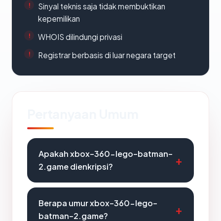
Sinyal teknis saja tidak membuktikan
kepemilikan
WHOIS dilindungi privasi
Registrar berbasis di luar negara target
Pertanyaan Umum
Apakah xbox-360-lego-batman-
2.game dienkripsi?
Berapa umur xbox-360-lego-
batman-2.game?