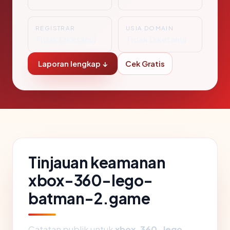
REGISTRAR
USIA DOMAIN
Tidak Diketahui
Tidak Diketahui
Laporan lengkap ↓
Cek Gratis
Tinjauan keamanan
xbox-360-lego-
batman-2.game
Catatan publik untuk
xbox-360-lego-