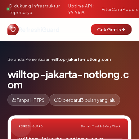
Didukung infrastruktur
Uptime API:
·
Fitur
Cara
Popule
tepercaya
99.95%
RefreshiGuard
Cek Gratis
Beranda
›
Pemeriksaan
›
willtop-jakarta-notlong.com
willtop-jakarta-notlong.c
om
Tanpa HTTPS
Diperbarui
3 bulan yang lalu