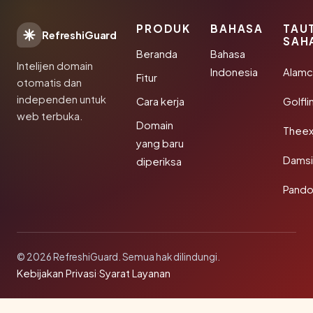
PRODUK
BAHASA
TAU
RefreshiGuard
SAH
Beranda
Bahasa
Intelijen domain
Indonesia
Alamc
Fitur
otomatis dan
independen untuk
Cara kerja
Golfli
web terbuka.
Domain
Theex
yang baru
Damsi
diperiksa
Pando
© 2026 RefreshiGuard. Semua hak dilindungi.
Kebijakan Privasi
·
Syarat Layanan