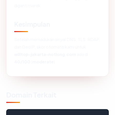
diganti merek.
Kesimpulan
Setelah memadukan sinyal DNS, TLS, RDAP,
dan GeoIP, skor otomatis kami untuk
willtop-jakarta-notlong.com
ada di
40/100
(
moderate
).
Domain Terkait