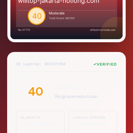
ID Laporan: #CE8159B0
VERIFIED
Sedang
40
Ringkasan keputusan
ALAMAT IP
LOKASI SERVER
Tidak Diketahu
Tidak Diketahui
i