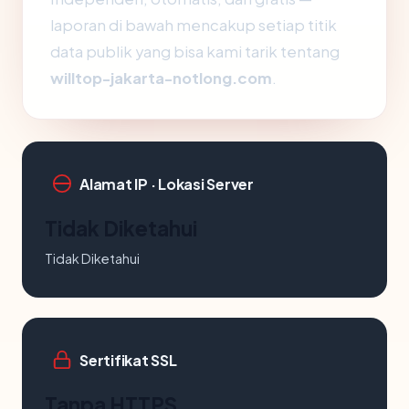
laporan di bawah mencakup setiap titik
data publik yang bisa kami tarik tentang
willtop-jakarta-notlong.com
.
Alamat IP · Lokasi Server
Tidak Diketahui
Tidak Diketahui
Sertifikat SSL
Tanpa HTTPS