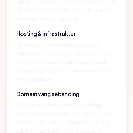
willtop-jakarta-notlong.com telah terlihat di
DNS publik sekitar ? tahun. Itu cukup untuk
meninggalkan jejak reputasi.
Hosting & infrastruktur
Domain saat ini mengarah ke server di
Unknown
, disajikan oleh Unknown. Lokasi
hosting tidak sama dengan kepercayaan,
tetapi memberi tahu yurisdiksi mana yang
menangani data.
Domain yang sebanding
Situs dengan metadata serupa
willtop-
jakarta-notlong.com
— ? tahun, hosting
Unknown, SSL valid — biasanya mencakup
baik bisnis sah maupun cangkang yang