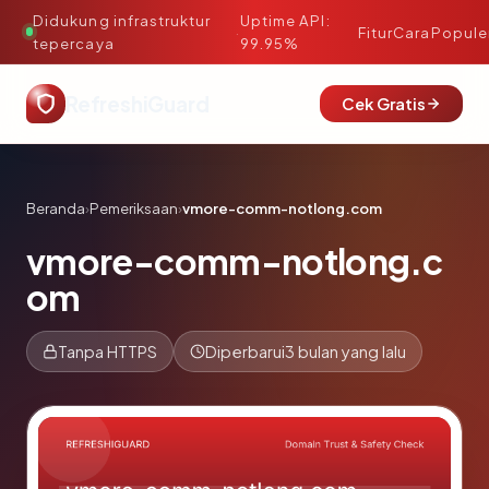
Didukung infrastruktur
Uptime API:
·
Fitur
Cara
Popule
tepercaya
99.95%
RefreshiGuard
Cek Gratis
Beranda
›
Pemeriksaan
›
vmore-comm-notlong.com
vmore-comm-notlong.c
om
Tanpa HTTPS
Diperbarui
3 bulan yang lalu