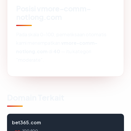
Posisi vmore-comm-
notlong.com
Pada skala 0-100, pemeriksaan otomatis
kami menempatkan
vmore-comm-
notlong.com
di
40
— itu kategori
"moderate".
Domain Terkait
bet365.com