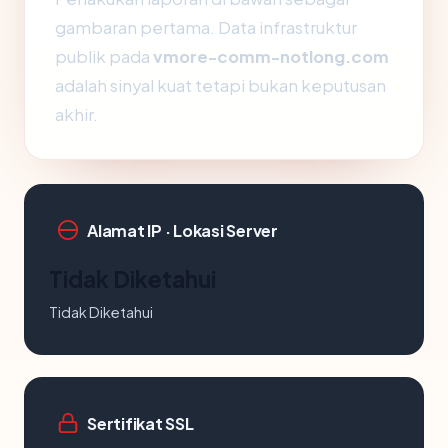
gambaran pertama. Data infrastruktur
publik pada
vmore-comm-notlong.com
adalah sinyal kuat tetapi bukan keputusan
akhir.
Alamat IP · Lokasi Server
Tidak Diketahui
Tidak Diketahui
Sertifikat SSL