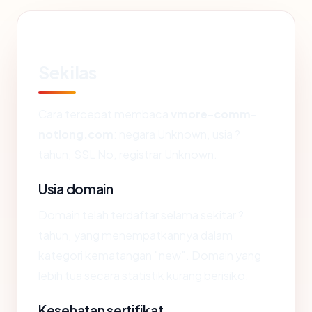
Sekilas
Cara tercepat membaca
vmore-comm-
notlong.com
: negara Unknown, usia ?
tahun, SSL No, registrar Unknown.
Usia domain
Domain telah terdaftar selama sekitar ?
tahun, yang menempatkannya dalam
kategori kematangan "new". Domain yang
lebih tua secara statistik kurang berisiko.
Kesehatan sertifikat