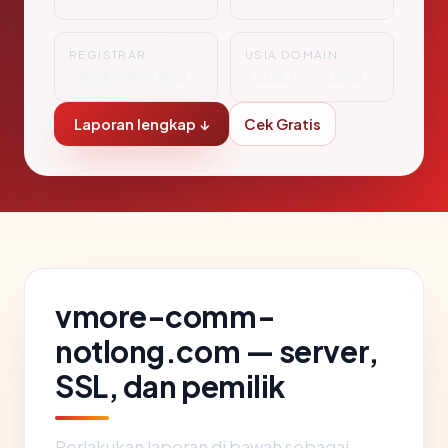
REGISTRAR
USIA DOMAIN
Tidak Diketahui
Tidak Diketahui
Laporan lengkap ↓
Cek Gratis
vmore-comm-
notlong.com — server,
SSL, dan pemilik
Perlakukan laporan di bawah sebagai