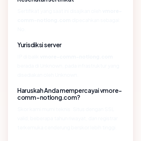
Sertifikat yang saat ini disajikan oleh
vmore-
comm-notlong.com
dipecahkan sebagai:
No.
Yurisdiksi server
IP di balik
vmore-comm-notlong.com
berada di Unknown, pada infrastruktur yang
disediakan oleh Unknown.
Haruskah Anda mempercayai vmore-
comm-notlong.com?
Skor kami murni teknis. Situs dengan SSL
valid, beberapa tahun riwayat, dan registrar
terkemuka cenderung berskor lebih tinggi.