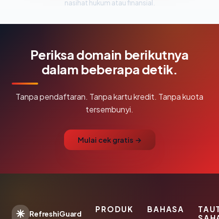
nasihat hukum atau finansial.
Periksa domain berikutnya
dalam beberapa detik.
Tanpa pendaftaran. Tanpa kartu kredit. Tanpa kuota
tersembunyi.
Mulai cek gratis →
PRODUK
BAHASA
TAU
RefreshiGuard
SAH