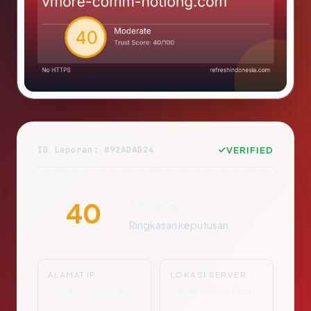
ID Laporan: #92ADAB24
VERIFIED
Sedang
40
Ringkasan keputusan
ALAMAT IP
LOKASI SERVER
Tidak Diketahu
Tidak Diketahui
i