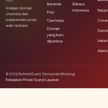
Beranda
Bahasa
Intelijen domain
Indonesia
Nasari
Fitur
otomatis dan
independen untuk
Cara kerja
Conec
web terbuka.
Domain
Damsi
yang baru
Hakar
diperiksa
Alamc
© 2026 RefreshiGuard. Semua hak dilindungi.
Kebijakan Privasi
·
Syarat Layanan