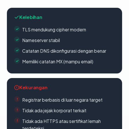
Kelebihan
TLS mendukung cipher modern
Nameserver stabil
Catatan DNS dikonfigurasi dengan benar
Memiliki catatan MX (mampu email)
Kekurangan
Registrar berbasis di luar negara target
Tidak ada jejak korporat terkait
Tidak ada HTTPS atau sertifikat lemah
terdeteksi