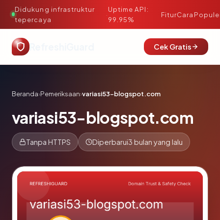
Didukung infrastruktur
Uptime API:
·
Fitur
Cara
Popule
tepercaya
99.95%
RefreshiGuard
Cek Gratis
Beranda
›
Pemeriksaan
›
variasi53-blogspot.com
variasi53-blogspot.com
Tanpa HTTPS
Diperbarui
3 bulan yang lalu