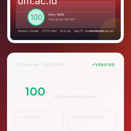
ID Laporan: #1CECF602
VERIFIED
Sangat Aman
100
Ringkasan keputusan
ALAMAT IP
LOKASI SERVER
104.20.30.250
Canada