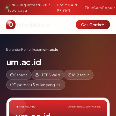
Didukung infrastruktur
Uptime API:
·
Fitur
Cara
Popule
tepercaya
99.95%
RefreshiGuard
Cek Gratis
Beranda
›
Pemeriksaan
›
um.ac.id
um.ac.id
Canada
HTTPS Valid
18.2 tahun
Diperbarui
3 bulan yang lalu