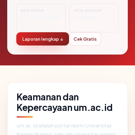
REGISTRAR
USIA DOMAIN
PT Jetcoms Netin
18.2 tahun
do
Laporan lengkap ↓
Cek Gratis
Keamanan dan
Kepercayaan um.ac.id
um.ac.id adalah portal resmi Universitas
Negeri Malang, sebuah universitas negeri