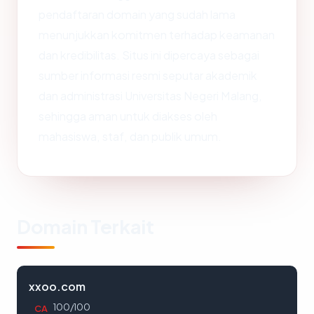
pendaftaran domain yang sudah lama
menunjukkan komitmen terhadap keamanan
dan kredibilitas. Situs ini dipercaya sebagai
sumber informasi resmi seputar akademik
dan administrasi Universitas Negeri Malang,
sehingga aman untuk diakses oleh
mahasiswa, staf, dan publik umum.
Domain Terkait
xxoo.com
100/100
CA