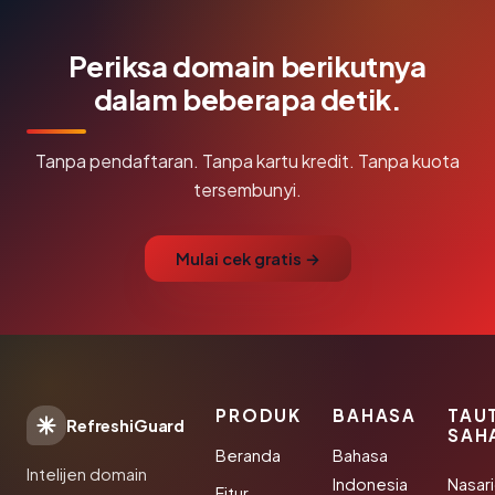
Periksa domain berikutnya
dalam beberapa detik.
Tanpa pendaftaran. Tanpa kartu kredit. Tanpa kuota
tersembunyi.
Mulai cek gratis →
PRODUK
BAHASA
TAU
RefreshiGuard
SAH
Beranda
Bahasa
Intelijen domain
Indonesia
Nasari
Fitur