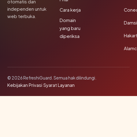
otomatis dan
independen untuk
Cara kerja
Conec
web terbuka.
Domain
Damsi
yang baru
Hakar
diperiksa
Alamc
© 2026 RefreshiGuard. Semua hak dilindungi.
Kebijakan Privasi
·
Syarat Layanan