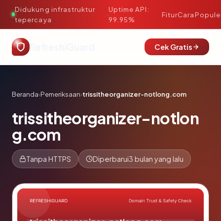
Didukung infrastruktur
Uptime API:
·
Fitur
Cara
Popule
tepercaya
99.95%
RefreshiGuard
Cek Gratis
Beranda
›
Pemeriksaan
›
trissitheorganizer-notlong.com
trissitheorganizer-notlon
g.com
Tanpa HTTPS
Diperbarui
3 bulan yang lalu