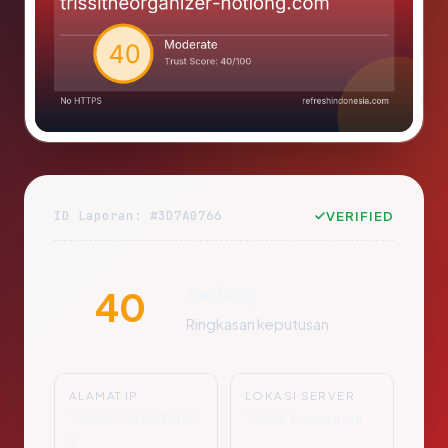
ID Laporan: #3D7A0766
VERIFIED
Sedang
40
Ringkasan keputusan
ALAMAT IP
LOKASI SERVER
Tidak Diketahu
Tidak Diketahui
i