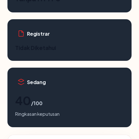
Registrar
Tidak Diketahui
Sedang
40
/100
Ringkasan keputusan