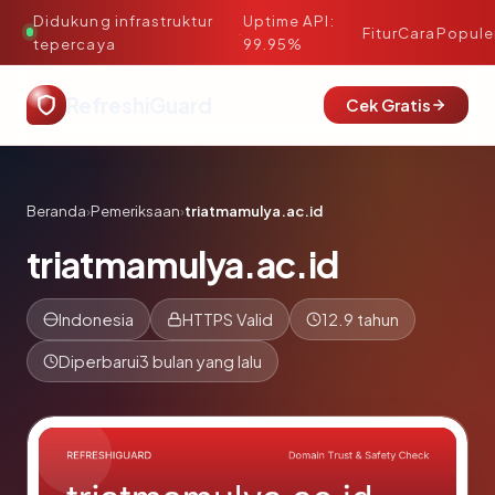
Didukung infrastruktur
Uptime API:
·
Fitur
Cara
Popule
tepercaya
99.95%
RefreshiGuard
Cek Gratis
Beranda
›
Pemeriksaan
›
triatmamulya.ac.id
triatmamulya.ac.id
Indonesia
HTTPS Valid
12.9 tahun
Diperbarui
3 bulan yang lalu