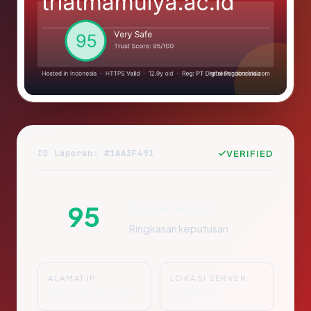
ID Laporan: #1AA3F491
VERIFIED
Sangat Aman
95
Ringkasan keputusan
ALAMAT IP
LOKASI SERVER
202.10.43.175
Indonesia