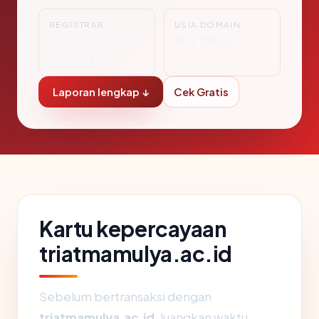
REGISTRAR
USIA DOMAIN
PT Digital Registr
12.9 tahun
a Indonesi
Laporan lengkap ↓
Cek Gratis
Kartu kepercayaan
triatmamulya.ac.id
Sebelum bertransaksi dengan
triatmamulya.ac.id
, luangkan waktu