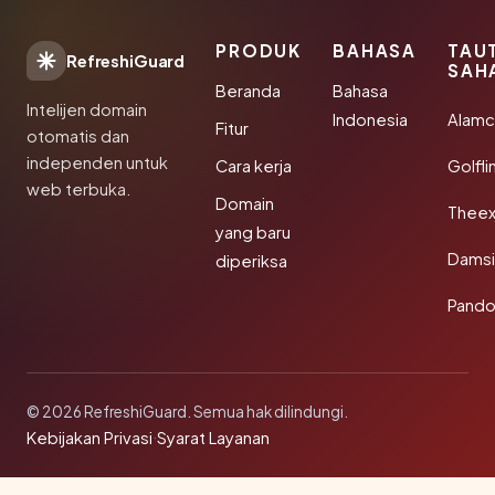
PRODUK
BAHASA
TAU
RefreshiGuard
SAH
Beranda
Bahasa
Intelijen domain
Indonesia
Alamc
Fitur
otomatis dan
independen untuk
Cara kerja
Golfli
web terbuka.
Domain
Theex
yang baru
Damsi
diperiksa
Pando
© 2026 RefreshiGuard. Semua hak dilindungi.
Kebijakan Privasi
·
Syarat Layanan