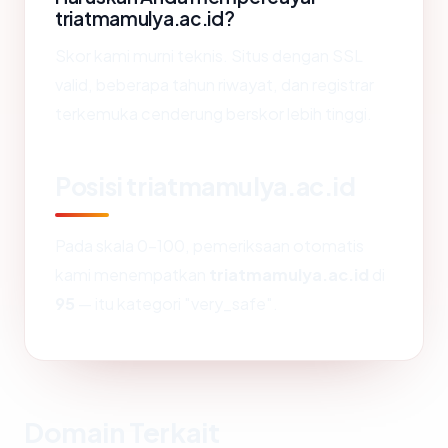
triatmamulya.ac.id?
Skor kami murni teknis. Situs dengan SSL
valid, beberapa tahun riwayat, dan registrar
terkemuka cenderung berskor lebih tinggi.
Posisi triatmamulya.ac.id
Pada skala 0-100, pemeriksaan otomatis
kami menempatkan
triatmamulya.ac.id
di
95
— itu kategori "very_safe".
Domain Terkait