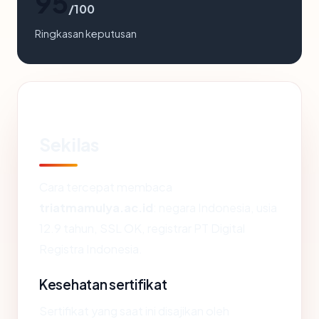
95
/100
Ringkasan keputusan
Sekilas
Cara tercepat membaca
triatmamulya.ac.id
: negara Indonesia, usia
12.9 tahun, SSL OK, registrar PT Digital
Registra Indonesia.
Kesehatan sertifikat
Sertifikat yang saat ini disajikan oleh