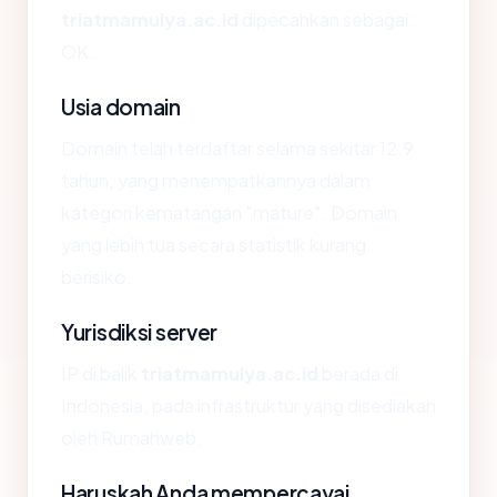
triatmamulya.ac.id
dipecahkan sebagai:
OK.
Usia domain
Domain telah terdaftar selama sekitar 12.9
tahun, yang menempatkannya dalam
kategori kematangan "mature". Domain
yang lebih tua secara statistik kurang
berisiko.
Yurisdiksi server
IP di balik
triatmamulya.ac.id
berada di
Indonesia, pada infrastruktur yang disediakan
oleh Rumahweb.
Haruskah Anda mempercayai