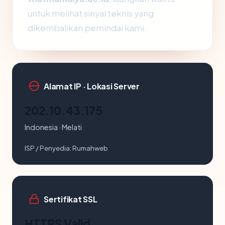
untuk melihat sinyal teknis yang
dikembalikan pemindai kami.
Alamat IP · Lokasi Server
202.10.43.175
Indonesia · Melati
ISP / Penyedia:
Rumahweb
Sertifikat SSL
HTTPS Valid