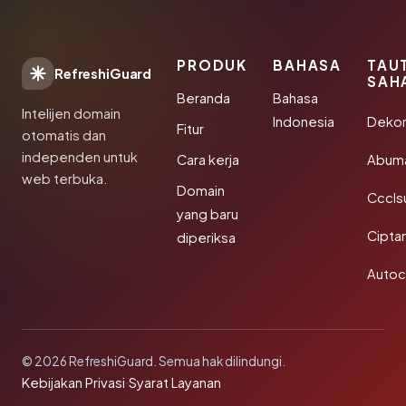
PRODUK
BAHASA
TAU
RefreshiGuard
SAH
Beranda
Bahasa
Intelijen domain
Indonesia
Dekor
Fitur
otomatis dan
independen untuk
Cara kerja
Abum
web terbuka.
Domain
Cccls
yang baru
Cipta
diperiksa
Autoc
© 2026 RefreshiGuard. Semua hak dilindungi.
Kebijakan Privasi
·
Syarat Layanan