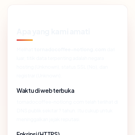
Apa yang kami amati
Melihat
tornadocoffee-notlong.com
dari
luar, titik data terpenting adalah negara
hosting (Unknown), status SSL (No), dan
registrar (Unknown).
Waktu di web terbuka
tornadocoffee-notlong.com telah terlihat di
DNS publik sekitar ? tahun. Itu cukup untuk
meninggalkan jejak reputasi.
Enkripsi (HTTPS)