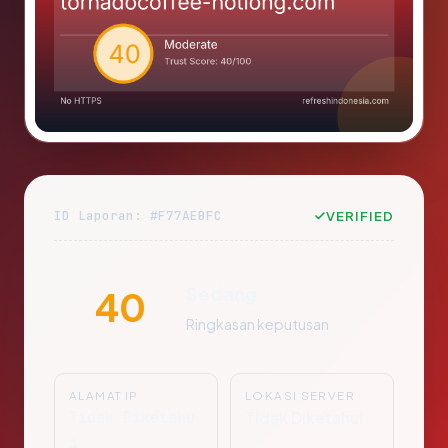
ID Laporan: #F77AEBFC
VERIFIED
Sedang
40
Ringkasan keputusan
ALAMAT IP
LOKASI SERVER
Tidak Diketahu
Tidak Diketahui
i