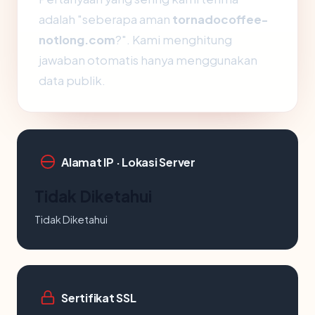
adalah "seberapa aman
tornadocoffee-
notlong.com
?". Kami menghitung
jawaban otomatis hanya menggunakan
data publik.
Alamat IP · Lokasi Server
Tidak Diketahui
Tidak Diketahui
Sertifikat SSL