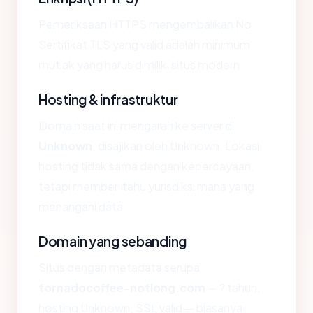
Pemeriksaan HTTPS mengembalikan No.
Sertifikat TLS yang valid adalah minimum
mutlak yang harus dimiliki situs modern.
Hosting & infrastruktur
Domain saat ini mengarah ke server di
Unknown
, disajikan oleh Unknown. Lokasi
hosting tidak sama dengan kepercayaan,
tetapi memberi tahu yurisdiksi mana yang
menangani data.
Domain yang sebanding
Situs dengan metadata serupa
tornadocoffee-notlong.com
— ? tahun,
hosting Unknown, SSL valid — biasanya