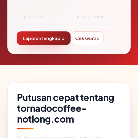
REGISTRAR
USIA DOMAIN
Tidak Diketahui
Tidak Diketahui
Laporan lengkap ↓
Cek Gratis
Putusan cepat tentang
tornadocoffee-
notlong.com
Pertanyaan yang sering kami terima