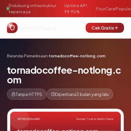
Didukung infrastruktur
Uptime API:
·
Fitur
Cara
Popule
tepercaya
99.95%
RefreshiGuard
Cek Gratis
Beranda
›
Pemeriksaan
›
tornadocoffee-notlong.com
tornadocoffee-notlong.c
om
Tanpa HTTPS
Diperbarui
3 bulan yang lalu