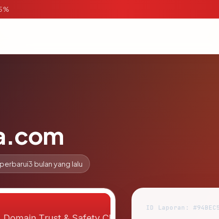
95%
a.com
perbarui
3 bulan yang lalu
ID Laporan: #94BEC