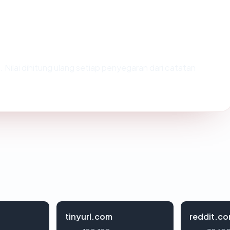
). Nilai dihitung ulang setiap penyegaran dari catatan
tinyurl.com
reddit.c