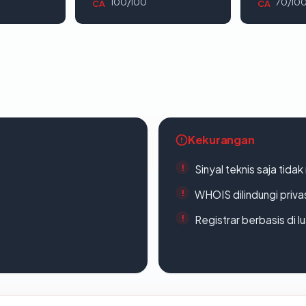
100/100
70/10
CA
CA
Kekurangan
Sinyal teknis saja tid
WHOIS dilindungi priva
Registrar berbasis di l