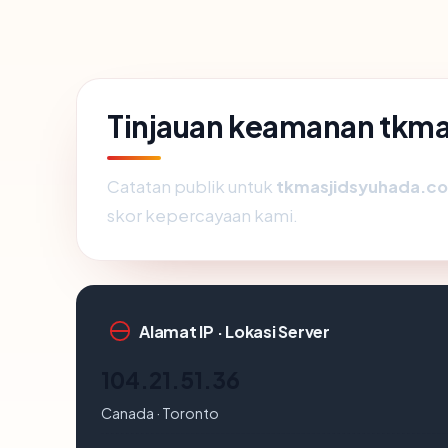
Tinjauan keamanan tkm
Catatan publik untuk
tkmasjidsyuhada.c
skor kepercayaan kami.
Alamat IP · Lokasi Server
104.21.51.36
Canada · Toronto