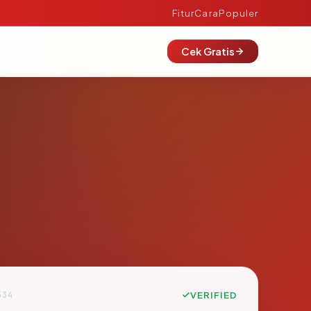
Fitur
Cara
Populer
Cek Gratis
534
VERIFIED