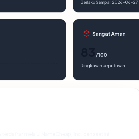
Berlaku Sampai:
2026-06-27
Sangat Aman
83
/100
Ringkasan keputusan
m
terdaftar melalui NameCheap, Inc. dan saat ini