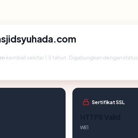
asjidsyuhada.com
om
kembali sekitar 1.5 tahun. Digabungkan dengan stat
Sertifikat SSL
HTTPS Valid
WE1