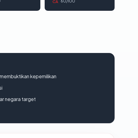
0
60/100
CA
ak membuktikan kepemilikan
si
uar negara target