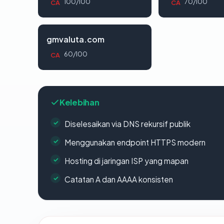
100/100
70/100
CA
CA
gmvaluta.com
60/100
CA
Kelebihan
Diselesaikan via DNS rekursif publik
Menggunakan endpoint HTTPS modern
Hosting di jaringan ISP yang mapan
Catatan A dan AAAA konsisten