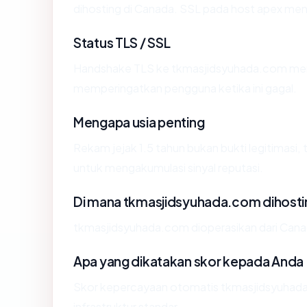
dihosting di Canada. SSL pada host apex me
Status TLS / SSL
Handshake TLS ke tkmasjidsyuhada.com me
memperingatkan pengguna ketika ini gagal.
Mengapa usia penting
Rekam jejak 1.5 tahun bukan bukti legitimasi, 
untuk mengakumulasi sinyal reputasi.
Di mana tkmasjidsyuhada.com dihosti
tkmasjidsyuhada.com dioperasikan dari Canada
Apa yang dikatakan skor kepada Anda
Skor kepercayaan otomatis tkmasjidsyuhada
infrastruktur standar.