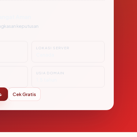
angat Aman
ngkasan keputusan
LOKASI SERVER
Canada
USIA DOMAIN
1.5 tahun
↓
Cek Gratis