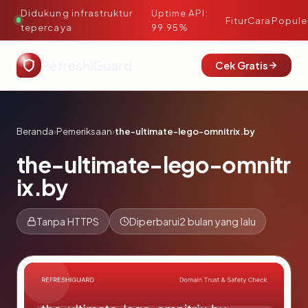
Didukung infrastruktur
Uptime API:
·
Fitur
Cara
Popule
tepercaya
99.95%
RefreshiGuard
Cek Gratis
Beranda
›
Pemeriksaan
›
the-ultimate-lego-omnitrix.by
the-ultimate-lego-omnitr
ix.by
Tanpa HTTPS
Diperbarui
2 bulan yang lalu