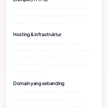
Pemeriksaan HTTPS mengembalikan No.
Sertifikat TLS yang valid adalah minimum
mutlak yang harus dimiliki situs modern.
Hosting & infrastruktur
Domain saat ini mengarah ke server di
Unknown
, disajikan oleh Unknown. Lokasi
hosting tidak sama dengan kepercayaan,
tetapi memberi tahu yurisdiksi mana yang
menangani data.
Domain yang sebanding
Situs dengan metadata serupa
the-
ultimate-lego-omnitrix.by
— ? tahun,
hosting Unknown, SSL valid — biasanya