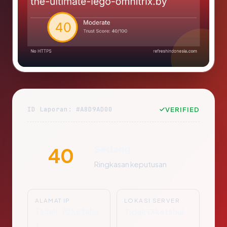
ID Laporan: #A8D9AD00
VERIFIED
Sedang
40
Ringkasan keputusan
ALAMAT IP
LOKASI SERVER
Tidak Diketahu
Tidak Diketahui
i