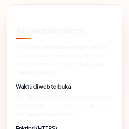
Apa yang kami amati
Melihat
the-ultimate-lego-omnitrix.by
dari luar, titik data terpenting adalah negara
hosting (Unknown), status SSL (No), dan
registrar (Unknown).
Waktu di web terbuka
the-ultimate-lego-omnitrix.by telah terlihat
di DNS publik sekitar ? tahun. Itu cukup untuk
meninggalkan jejak reputasi.
Enkripsi (HTTPS)