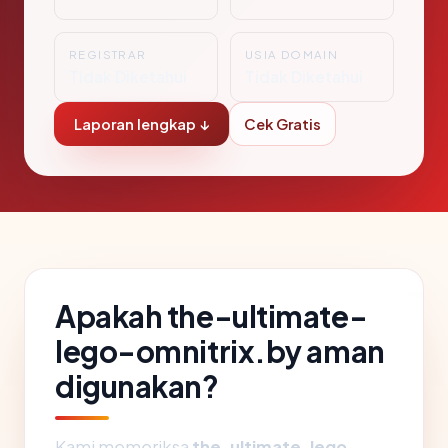
REGISTRAR
USIA DOMAIN
Tidak Diketahui
Tidak Diketahui
Laporan lengkap ↓
Cek Gratis
Apakah the-ultimate-
lego-omnitrix.by aman
digunakan?
Kami memeriksa
the-ultimate-lego-