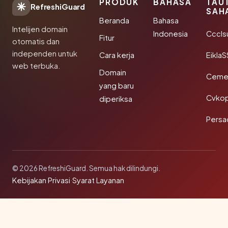
PRODUK
BAHASA
TAU
RefreshiGuard
SAH
Beranda
Bahasa
Intelijen domain
Indonesia
Cccls
Fitur
otomatis dan
independen untuk
Cara kerja
EiklaS
web terbuka.
Domain
Cemer
yang baru
Cvkop
diperiksa
Persa
© 2026 RefreshiGuard. Semua hak dilindungi.
Kebijakan Privasi
·
Syarat Layanan