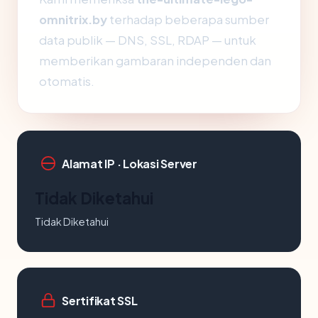
omnitrix.by
terhadap beberapa sumber
data publik — DNS, SSL, RDAP — untuk
memberikan gambaran independen dan
otomatis.
Alamat IP · Lokasi Server
Tidak Diketahui
Tidak Diketahui
Sertifikat SSL