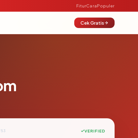
Fitur
Cara
Populer
Cek Gratis
om
F53
VERIFIED