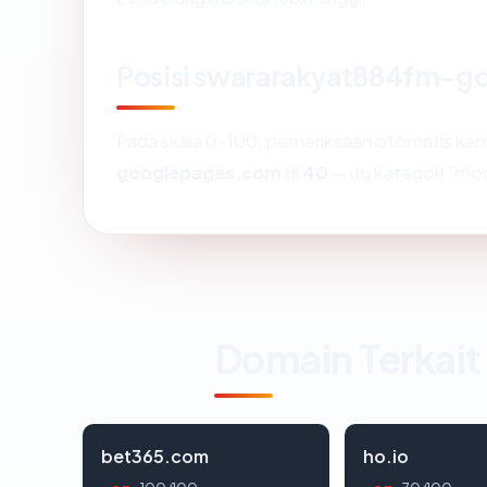
Posisi swararakyat884fm-
Pada skala 0-100, pemeriksaan otomatis k
googlepages.com
di
40
— itu kategori "mo
Domain Terkait
bet365.com
ho.io