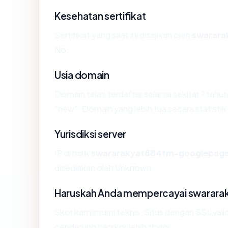
Kesehatan sertifikat
Sertifikat yang saat ini disajikan oleh
swarara
No.
Usia domain
Domain telah terdaftar selama sekitar ? ta
"new". Domain yang lebih tua secara statistik 
Yurisdiksi server
IP di balik
swararakyat884fm-googlepag
disediakan oleh Unknown.
Haruskah Anda mempercayai swarar
Skor kami murni teknis. Situs dengan SSL vali
cenderung berskor lebih tinggi.