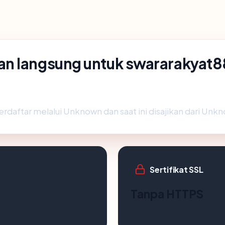
an langsung untuk swararakyat
erdaftar melalui Unknown dan saat ini disajikan dari Unk
Sertifikat SSL
Tanpa HTTPS