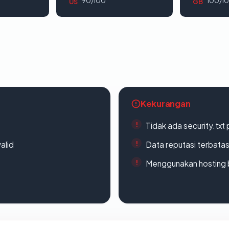
90/100
100/1
US
GB
Kekurangan
Tidak ada security.txt 
alid
Data reputasi terbata
Menggunakan hosting 