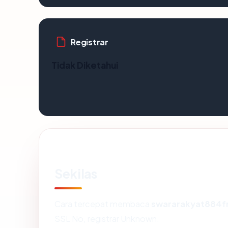
Registrar
Tidak Diketahui
Sekilas
Cara tercepat membaca
swararakyat884
SSL No, registrar Unknown.