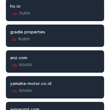
ho.io
70/100
GB
gradle.properties
90/100
US
anz.com
100/100
GB
yamaha-motor.co.id
100/100
GB
avisworld.com