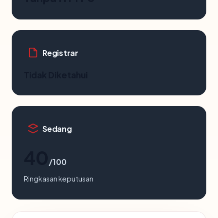
Registrar
Tidak Diketahui
Sedang
40
/100
Ringkasan keputusan