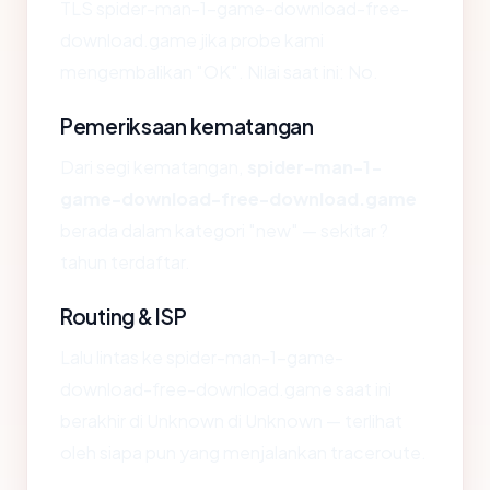
TLS spider-man-1-game-download-free-
download.game jika probe kami
mengembalikan "OK". Nilai saat ini: No.
Pemeriksaan kematangan
Dari segi kematangan,
spider-man-1-
game-download-free-download.game
berada dalam kategori "new" — sekitar ?
tahun terdaftar.
Routing & ISP
Lalu lintas ke spider-man-1-game-
download-free-download.game saat ini
berakhir di Unknown di Unknown — terlihat
oleh siapa pun yang menjalankan traceroute.