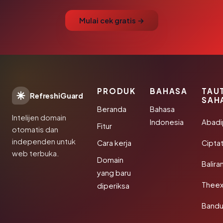
Mulai cek gratis →
PRODUK
BAHASA
TAU
RefreshiGuard
SAH
Beranda
Bahasa
Intelijen domain
Indonesia
Abad
Fitur
otomatis dan
independen untuk
Cara kerja
Cipta
web terbuka.
Domain
Balira
yang baru
Theex
diperiksa
Band