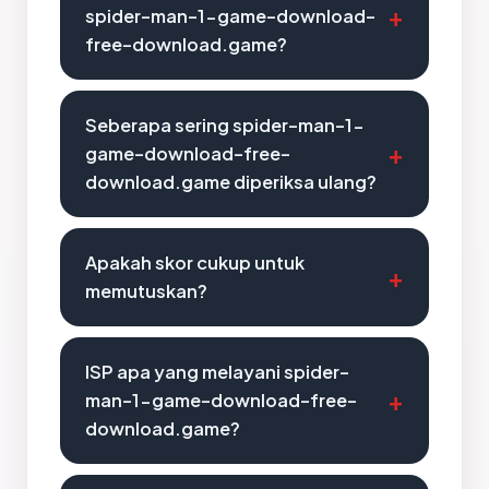
spider-man-1-game-download-
free-download.game?
Seberapa sering spider-man-1-
game-download-free-
download.game diperiksa ulang?
Apakah skor cukup untuk
memutuskan?
ISP apa yang melayani spider-
man-1-game-download-free-
download.game?