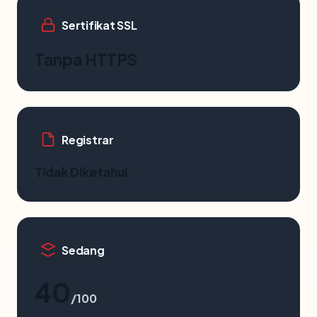
Sertifikat SSL
Tanpa HTTPS
Registrar
Tidak Diketahui
Sedang
40
/100