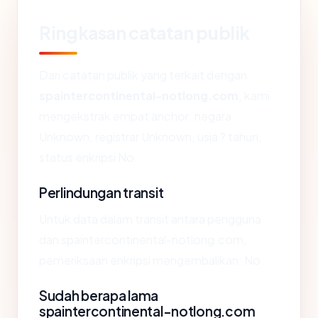
Ringkasan catatan publik
Dari catatan publik yang terkait dengan
spaintercontinental-notlong.com
, kami
mengekstrak empat anchor: negara
Unknown, registrar Unknown, usia ? tahun,
status enkripsi No.
Perlindungan transit
Untuk data dalam transit antara pengguna
dan spaintercontinental-notlong.com,
pemeriksaan enkripsi mengembalikan: No.
Sudah berapa lama
spaintercontinental-notlong.com