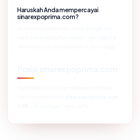
Haruskah Anda mempercayai
sinarexpoprima.com?
Skor kami murni teknis. Situs dengan SSL
valid, beberapa tahun riwayat, dan registrar
terkemuka cenderung berskor lebih tinggi.
Posisi sinarexpoprima.com
Pada skala 0-100, pemeriksaan otomatis
kami menempatkan
sinarexpoprima.com
di
95
— itu kategori "very_safe".