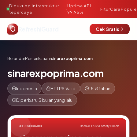
Didukung infrastruktur
Uptime API:
·
Fitur
Cara
Popule
tepercaya
99.95%
RefreshiGuard
Cek Gratis
Beranda
›
Pemeriksaan
›
sinarexpoprima.com
sinarexpoprima.com
Indonesia
HTTPS Valid
18.8 tahun
Diperbarui
3 bulan yang lalu