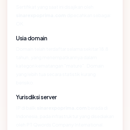
Sertifikat yang saat ini disajikan oleh
sinarexpoprima.com
dipecahkan sebagai:
OK.
Usia domain
Domain telah terdaftar selama sekitar 18.8
tahun, yang menempatkannya dalam
kategori kematangan "mature". Domain
yang lebih tua secara statistik kurang
berisiko.
Yurisdiksi server
IP di balik
sinarexpoprima.com
berada di
Indonesia, pada infrastruktur yang disediakan
oleh PT Qwords Company International.