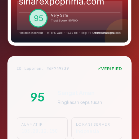
ID Laporan: #6F749839
VERIFIED
Sangat Aman
95
Ringkasan keputusan
ALAMAT IP
LOKASI SERVER
103.28.12.150
Indonesia