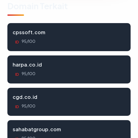
Domain Terkait
cpssoft.com
95/100
ID
harpa.co.id
95/100
ID
cgd.co.id
95/100
ID
sahabatgroup.com