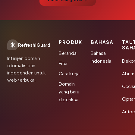
PRODUK
BAHASA
TAU
RefreshiGuard
SAH
Beranda
Bahasa
Intelijen domain
Indonesia
Dekor
Fitur
otomatis dan
independen untuk
Cara kerja
Abum
web terbuka.
Domain
Cccls
yang baru
Cipta
diperiksa
Autoc