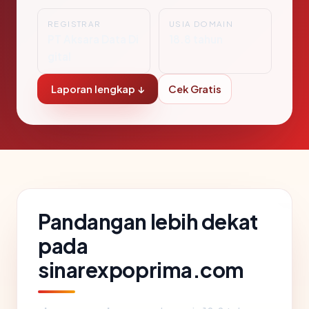
REGISTRAR
USIA DOMAIN
PT Aksara Data Di
18.8 tahun
gital
Laporan lengkap ↓
Cek Gratis
Pandangan lebih dekat
pada
sinarexpoprima.com