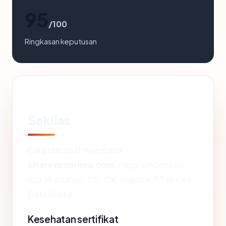
95
/100
Ringkasan keputusan
Sekilas
Cara tercepat membaca
sinarexpoprima.com
: negara Indonesia,
usia 18.8 tahun, SSL OK, registrar PT Aksara
Data Digital.
Kesehatan sertifikat