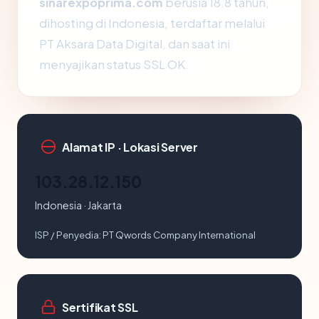
sinarexpoprima.com
berusia 18.8 tahun,
dihosting di Indonesia, terdaftar melalui
PT Aksara Data Digital, dan saat ini
menyajikan status SSL OK.
Alamat IP · Lokasi Server
103.28.12.150
Indonesia · Jakarta
ISP / Penyedia:
PT Qwords Company International
Sertifikat SSL