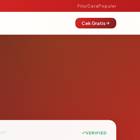
Fitur
Cara
Populer
Cek Gratis
D37
VERIFIED