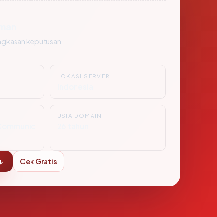
man
ngkasan keputusan
LOKASI SERVER
Indonesia
USIA DOMAIN
Communic
26 tahun
↓
Cek Gratis