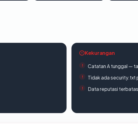
Kekurangan
Catatan A tunggal — ta
Tidak ada security.txt 
Data reputasi terbata