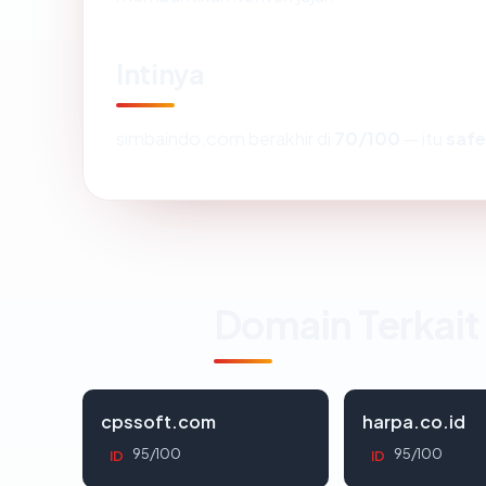
Intinya
simbaindo.com berakhir di
70/100
— itu
safe
Domain Terkait
cpssoft.com
harpa.co.id
95/100
95/100
ID
ID