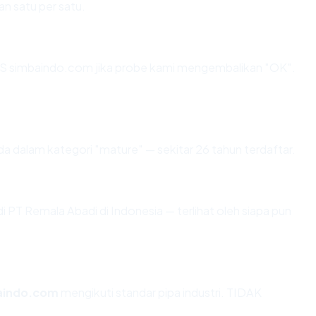
an satu per satu.
S simbaindo.com jika probe kami mengembalikan "OK".
a dalam kategori "mature" — sekitar 26 tahun terdaftar.
di PT Remala Abadi di Indonesia — terlihat oleh siapa pun
aindo.com
mengikuti standar pipa industri. TIDAK