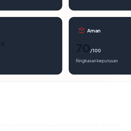
Aman
ed
70
/100
Ringkasan keputusan
n mengarah ke Indonesia via PT Remala Abadi. Di bawah