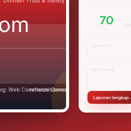
A
70
Ri
ALAMAT IP
202.182.53.34
REGISTRAR
Web Commerce 
ations
Laporan lengkap 