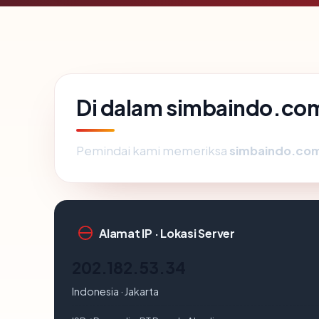
Di dalam simbaindo.com
Pemindai kami memeriksa
simbaindo.co
Alamat IP · Lokasi Server
202.182.53.34
Indonesia · Jakarta