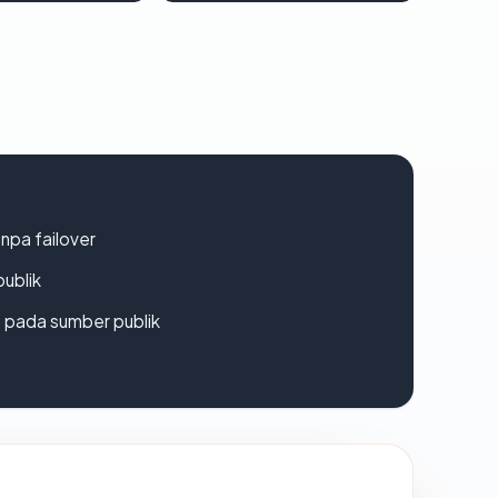
npa failover
publik
s pada sumber publik