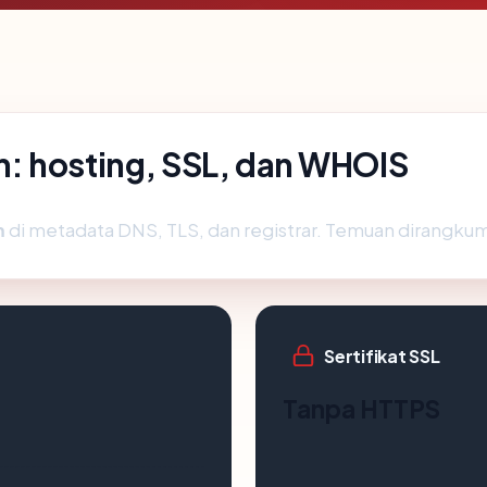
: hosting, SSL, dan WHOIS
m
di metadata DNS, TLS, dan registrar. Temuan dirangkum
Sertifikat SSL
Tanpa HTTPS