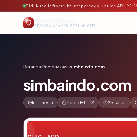
Didukung infrastruktur tepercaya
·
Uptime API: 99.
RefreshiGuard
PERIKSA APAKAH SEBUAH SITUS AMAN, TEPERCAYA, DAN TERVERIFIKASI DALAM HITUNGAN DETIK.
Beranda
›
Pemeriksaan
›
simbaindo.com
simbaindo.com
Indonesia
Tanpa HTTPS
26 tahun