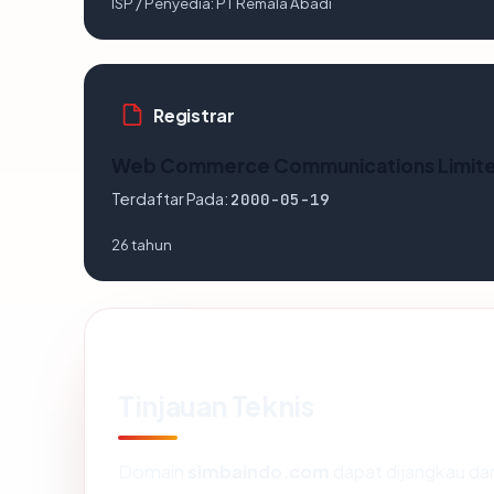
ISP / Penyedia:
PT Remala Abadi
Registrar
Web Commerce Communications Limit
Terdaftar Pada:
2000-05-19
26 tahun
Tinjauan Teknis
Domain
simbaindo.com
dapat dijangkau da