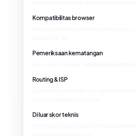
kami menelusuri sinyal-sinyal yang paling relev
Kompatibilitas browser
Browser umum akan menerima konfigurasi TL
Nilai saat ini: No.
Pemeriksaan kematangan
Dari segi kematangan,
simbaindo.com
berad
Routing & ISP
Lalu lintas ke simbaindo.com saat ini berakhir 
yang menjalankan traceroute.
Di luar skor teknis
Profil teknis bersih hanya membuktikan
simb
membuktikan konten jujur.