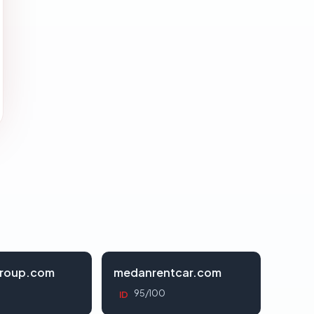
roup.com
medanrentcar.com
95/100
ID