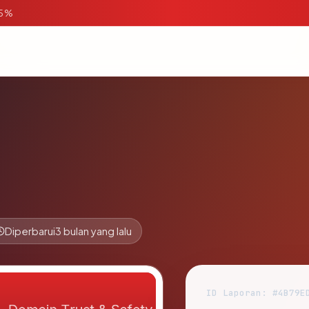
95%
Diperbarui
3 bulan yang lalu
ID Laporan: #4B79E