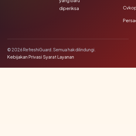
yang baru
Cvkop
diperiksa
Persa
© 2026 RefreshiGuard. Semua hak dilindungi.
Kebijakan Privasi
·
Syarat Layanan