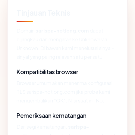
Tinjauan Teknis
Domain
sarispa-notlong.com
dapat
dijangkau dan mengarah ke Unknown via
Unknown. Di bawah kami menelusuri sinyal-
sinyal yang paling relevan satu per satu.
Kompatibilitas browser
Browser umum akan menerima konfigurasi
TLS sarispa-notlong.com jika probe kami
mengembalikan "OK". Nilai saat ini: No.
Pemeriksaan kematangan
Dari segi kematangan,
sarispa-