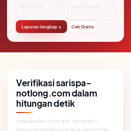
REGISTRAR
USIA DOMAIN
Tidak Diketahui
Tidak Diketahui
Laporan lengkap ↓
Cek Gratis
Verifikasi sarispa-
notlong.com dalam
hitungan detik
Independen, otomatis, dan gratis —
laporan di bawah mencakup setiap titik