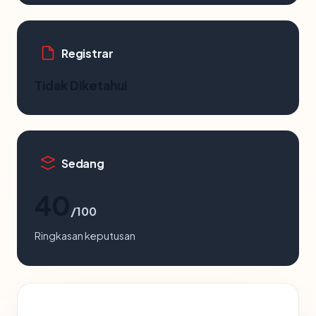
Registrar
Tidak Diketahui
Sedang
40
/100
Ringkasan keputusan