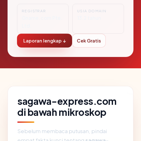
REGISTRAR
USIA DOMAIN
Gname.com Pte.
13.2 tahun
Ltd.
Laporan lengkap ↓
Cek Gratis
sagawa-express.com
di bawah mikroskop
Sebelum membaca putusan, pindai
empat fakta kunci tentang
sagawa-