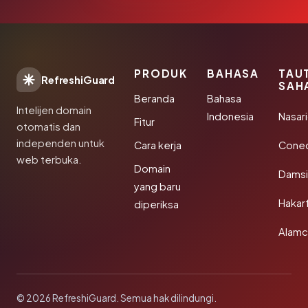
PRODUK
BAHASA
TAU
RefreshiGuard
SAH
Beranda
Bahasa
Intelijen domain
Indonesia
Nasari
Fitur
otomatis dan
independen untuk
Cara kerja
Conec
web terbuka.
Domain
Damsi
yang baru
Hakar
diperiksa
Alamc
© 2026 RefreshiGuard. Semua hak dilindungi.