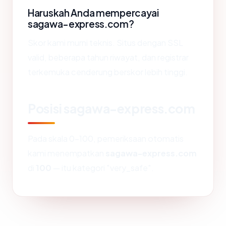
Haruskah Anda mempercayai
sagawa-express.com?
Skor kami murni teknis. Situs dengan SSL
valid, beberapa tahun riwayat, dan registrar
terkemuka cenderung berskor lebih tinggi.
Posisi sagawa-express.com
Pada skala 0-100, pemeriksaan otomatis
kami menempatkan
sagawa-express.com
di
100
— itu kategori "very_safe".