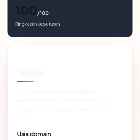
100
/100
Ringkasan keputusan
Sekilas
Cara tercepat membaca
sagawa-
express.com
: negara Canada, usia 13.2
tahun, SSL OK, registrar Gname.com Pte.
Ltd..
Usia domain