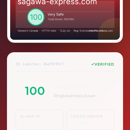
ID Laporan: #4D9E9FE7
VERIFIED
Sangat Aman
100
Ringkasan keputusan
ALAMAT IP
LOKASI SERVER
104.21.24.75
Canada