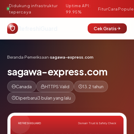
Didukung infrastruktur
Uptime API:
·
Fitur
Cara
Popule
tepercaya
99.95%
RefreshiGuard
Cek Gratis
Beranda
›
Pemeriksaan
›
sagawa-express.com
sagawa-express.com
Canada
HTTPS Valid
13.2 tahun
Diperbarui
3 bulan yang lalu