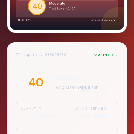
ID Laporan: #89C252B2
VERIFIED
Sedang
40
Ringkasan keputusan
ALAMAT IP
LOKASI SERVER
Tidak Diketahu
Tidak Diketahui
i