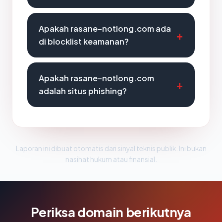
Apakah rasane-notlong.com ada
di blocklist keamanan?
Apakah rasane-notlong.com
adalah situs phishing?
Laporan ini dibuat otomatis dari sinyal teknis publik. Ini bukan
nasihat hukum atau finansial.
Periksa domain berikutnya