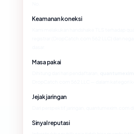
No.
Keamanan koneksi
Kami melakukan handshake TLS terhadap q
registrar (DropCatch.com 562 LLC) dan negar
dasar.
Masa pakai
Dihitung dari hari pendaftaran,
quantumexi
DropCatch.com 562 LLC — dalam kategori k
Jejak jaringan
Dari perspektif jaringan, quantumexim.com di
Sinyal reputasi
Infrastruktur publik saja tidak bisa membukt