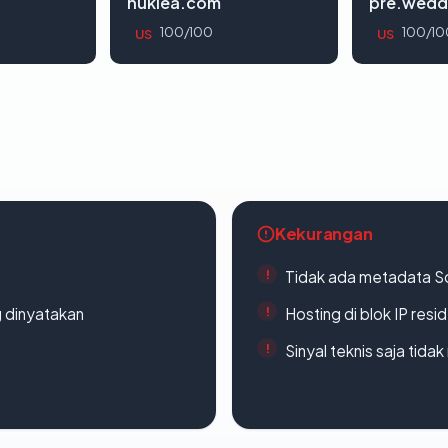
nuklea.com
pre.wedd
100/100
100/10
US
US
Kekurangan
Tidak ada metadata S
g dinyatakan
Hosting di blok IP resi
Sinyal teknis saja tid