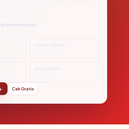
encurigakan
ngkasan keputusan
LOKASI SERVER
United States
USIA DOMAIN
62 LLC
0.1 tahun
↓
Cek Gratis