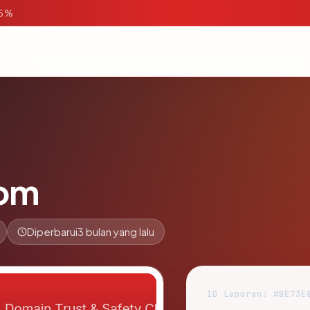
95%
om
Diperbarui
3 bulan yang lalu
ID Laporan: #BE73E