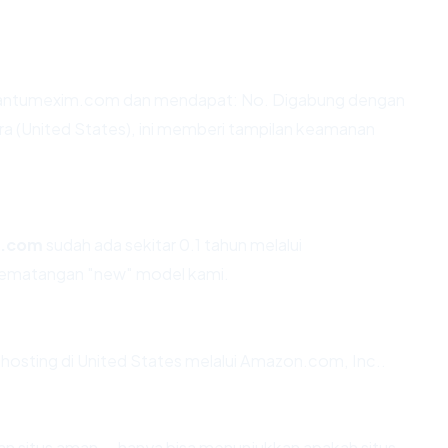
uantumexim.com dan mendapat: No. Digabung dengan
a (United States), ini memberi tampilan keamanan
m.com
sudah ada sekitar 0.1 tahun melalui
ematangan "new" model kami.
hosting di United States melalui Amazon.com, Inc..
ikan situs aman — hanya bisa menunjukkan apakah situs