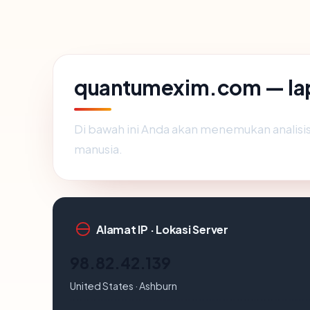
quantumexim.com — la
Di bawah ini Anda akan menemukan analis
manusia.
Alamat IP · Lokasi Server
98.82.42.139
United States · Ashburn