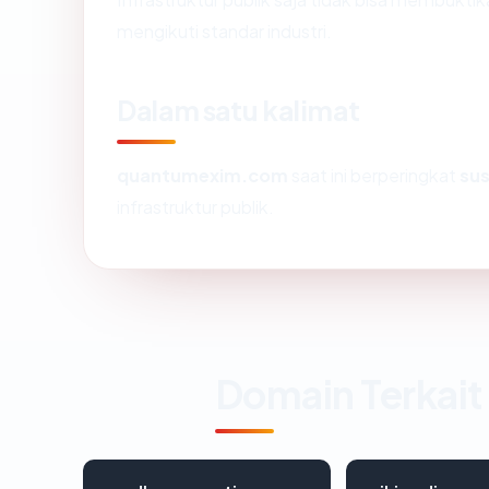
mengikuti standar industri.
Dalam satu kalimat
quantumexim.com
saat ini berperingkat
sus
infrastruktur publik.
Domain Terkait