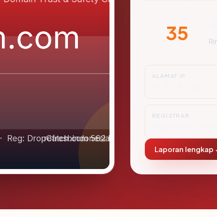
M
35
Ri
ALAMAT IP
98.82.42.139
REGISTRAR
DropCatch.com 5
Laporan lengkap 