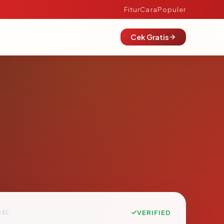
Fitur
Cara
Populer
Cek Gratis
8AC
VERIFIED