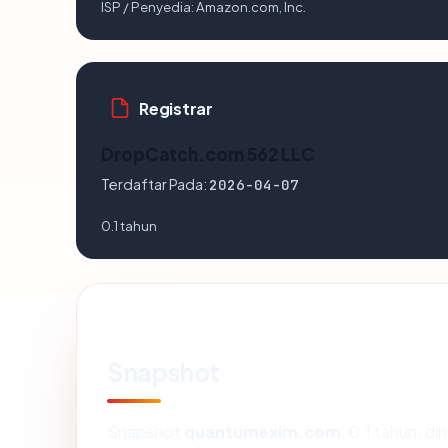
ISP / Penyedia:
Amazon.com, Inc.
Registrar
DropCatch.com 562 LLC
Terdaftar Pada:
2026-04-07
0.1 tahun
Snapshot
Snapshot
quantumexim.com
: 0.1 tahun, d