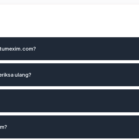
antumexim.com?
riksa ulang?
om?