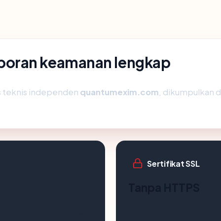
poran keamanan lengkap
is teknis independen
quantumexim.com
, dikumpulkan da
Sertifikat SSL
Tanpa HTTPS