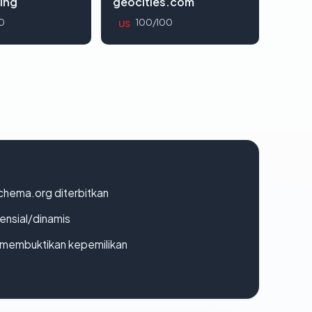
ing
geocities.com
0
100/100
US
chema.org diterbitkan
densial/dinamis
ak membuktikan kepemilikan