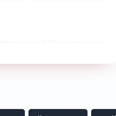
picious
dengan skor
35/100
, berdasarkan murni fakta