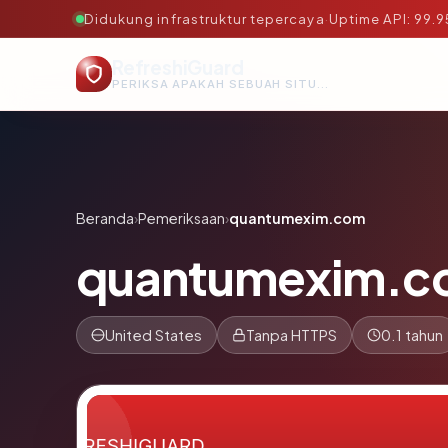
Didukung infrastruktur tepercaya
·
Uptime API: 99.
RefreshiGuard
PERIKSA APAKAH SEBUAH SITUS AMAN, TEPERCAYA, DAN TERVERIFIKASI DALAM HITUNGAN DETIK.
Beranda
›
Pemeriksaan
›
quantumexim.com
quantumexim.c
United States
Tanpa HTTPS
0.1 tahun