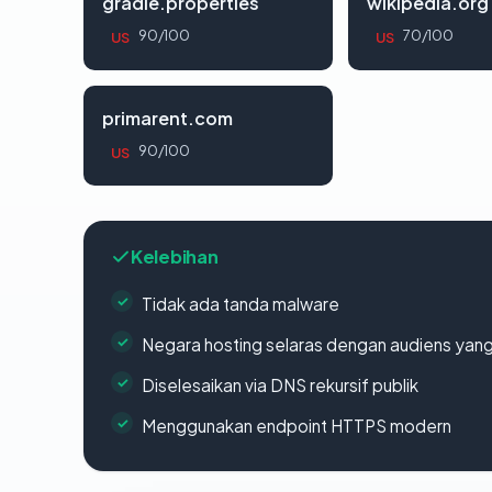
gradle.properties
wikipedia.org
90/100
70/100
US
US
primarent.com
90/100
US
Kelebihan
Tidak ada tanda malware
Negara hosting selaras dengan audiens yan
Diselesaikan via DNS rekursif publik
Menggunakan endpoint HTTPS modern