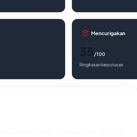
Mencurigakan
35
/100
Ringkasan keputusan
ihosting di United States, ISP Amazon.com, Inc., HTTPS