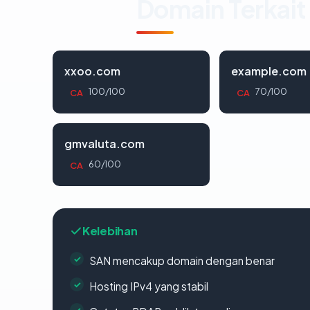
Domain Terkait
xxoo.com
example.com
100/100
70/100
CA
CA
gmvaluta.com
60/100
CA
Kelebihan
SAN mencakup domain dengan benar
Hosting IPv4 yang stabil