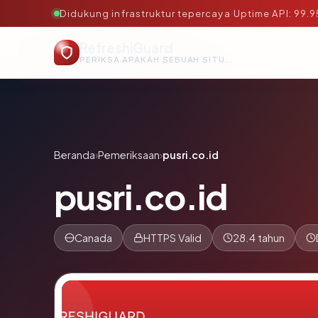
Didukung infrastruktur tepercaya
·
Uptime API: 99.
RefreshiGuard
PERIKSA APAKAH SEBUAH SITUS AMAN, TEPERCAYA, DAN TERVERIFIKASI DALAM HITUNGAN DETIK.
Beranda
›
Pemeriksaan
›
pusri.co.id
pusri.co.id
Canada
HTTPS Valid
28.4 tahun