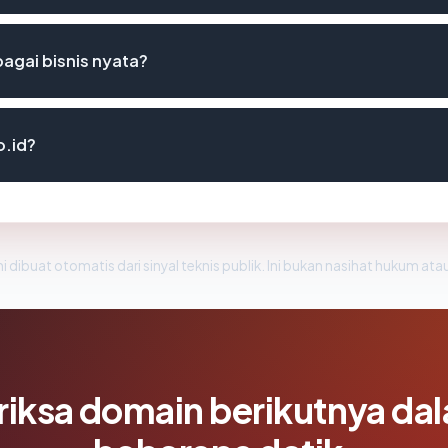
agai bisnis nyata?
o.id?
i dibuat otomatis dari sinyal teknis publik. Ini bukan nasihat hukum atau
riksa domain berikutnya da