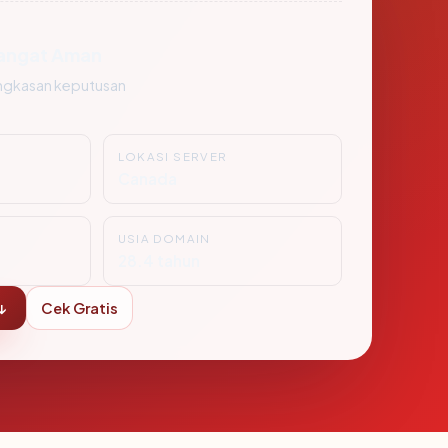
angat Aman
ngkasan keputusan
LOKASI SERVER
Canada
USIA DOMAIN
28.4 tahun
↓
Cek Gratis