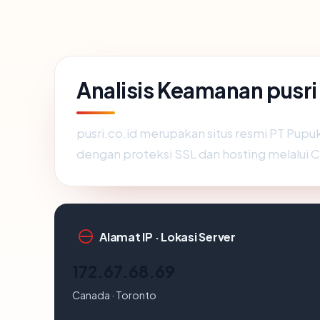
Analisis Keamanan pusri
pusri.co.id merupakan situs resmi PT Pupu
dengan proteksi SSL dan hosting melalui C
Alamat IP · Lokasi Server
172.67.68.69
Canada · Toronto