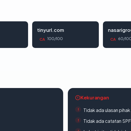
tinyurl.com
nasarigr
100/100
60/10
CA
CA
Kekurangan
Tidak ada ulasan piha
Tidak ada catatan SP