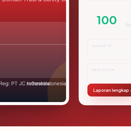
S
100
Ri
ALAMAT IP
172.67.68.69
REGISTRAR
PT JC Indonesia
Laporan lengkap 