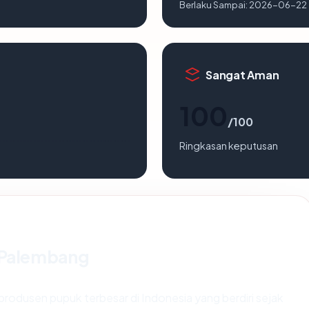
Berlaku Sampai:
2026-06-22
Sangat Aman
100
/100
Ringkasan keputusan
a Palembang
produsen pupuk terbesar di Indonesia yang berdiri sejak