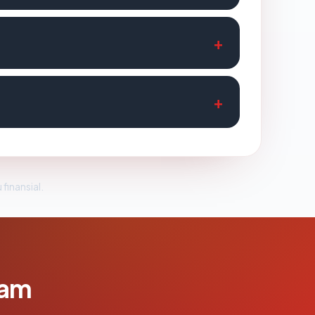
 finansial.
lam