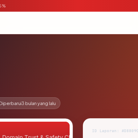
95%
Diperbarui
3 bulan yang lalu
ID Laporan: #D8809