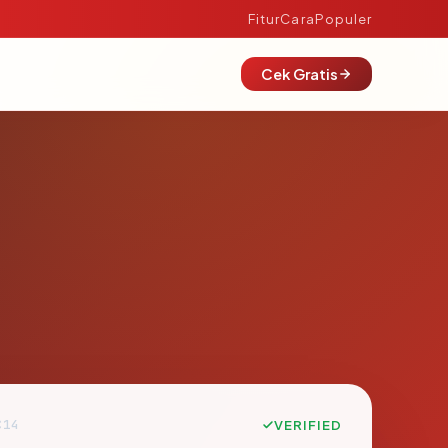
Fitur
Cara
Populer
Cek Gratis
C14
VERIFIED