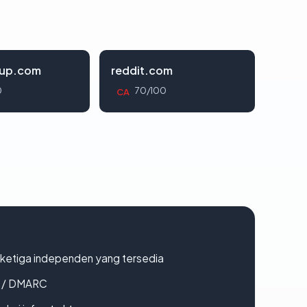
oup.com
reddit.com
0
70/100
CA
k ketiga independen yang tersedia
F / DMARC