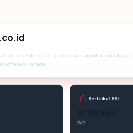
.co.id
k Sriwidjaja Palembang, perusahaan pupuk nasional yang 
loudflare di Kanada.
Sertifikat SSL
HTTPS Valid
WE1