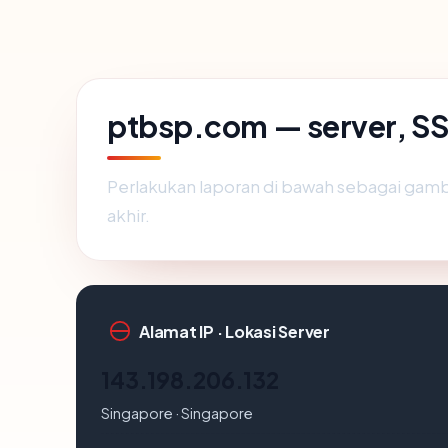
ptbsp.com — server, SS
Perlakukan laporan di bawah sebagai gamb
akhir.
Alamat IP · Lokasi Server
143.198.206.132
Singapore · Singapore