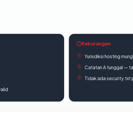
Kekurangan
Yurisdiksi hosting mun
Catatan A tunggal — ta
Tidak ada security.txt 
alid