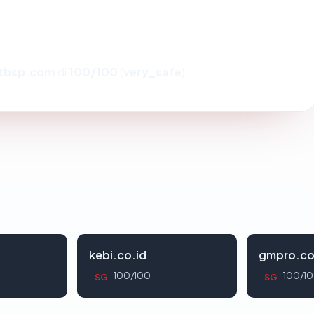
tbsp.com
di
100/100
(
very_safe
).
kebi.co.id
gmpro.co
100/100
100/1
SG
SG