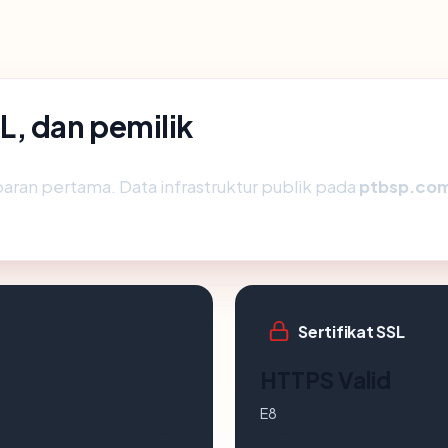
L, dan pemilik
aran pertama. Data infrastruktur publik pada
ptbsp.co
Sertifikat SSL
HTTPS Valid
E8