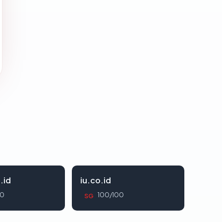
.id
iu.co.id
00
100/100
SG