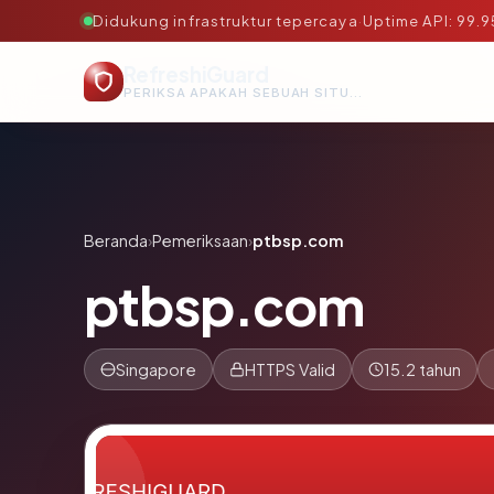
Didukung infrastruktur tepercaya
·
Uptime API: 99.
RefreshiGuard
PERIKSA APAKAH SEBUAH SITUS AMAN, TEPERCAYA, DAN TERVERIFIKASI DALAM HITUNGAN DETIK.
Beranda
›
Pemeriksaan
›
ptbsp.com
ptbsp.com
Singapore
HTTPS Valid
15.2 tahun