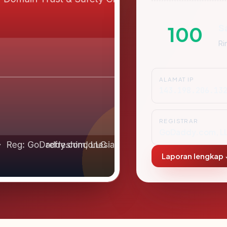
S
100
Ri
ALAMAT IP
143.198.206.13
REGISTRAR
GoDaddy.com, L
Laporan lengkap 