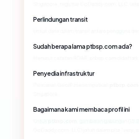
Singapore, registrar GoDaddy.com, LLC, usia 
Perlindungan transit
Untuk data dalam transit antara pengguna d
Sudah berapa lama ptbsp.com ada?
Menurut catatan RDAP, ptbsp.com didaftarkan
Penyedia infrastruktur
Pencarian GeoIP menempatkan
ptbsp.com
Singapore.
Bagaimana kami membaca profil ini
Untuk
ptbsp.com
, gambaran gabungan (15.2
GoDaddy.com, LLC) jatuh dalam pita "very_s