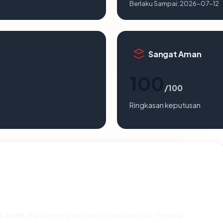
Berlaku Sampai:
2026-07-12
Sangat Aman
100
/100
Ringkasan keputusan
p.com
, kami mengekstrak empat anchor: negara