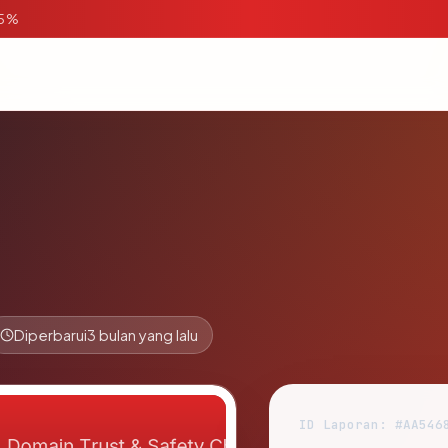
95%
Diperbarui
3 bulan yang lalu
ID Laporan: #AA546