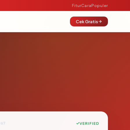
Fitur
Cara
Populer
Cek Gratis
867
VERIFIED