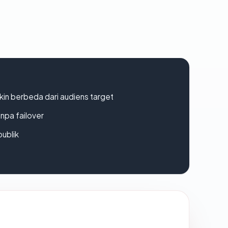
gkin berbeda dari audiens target
npa failover
publik