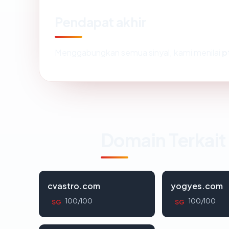
Pendapat akhir
Menggabungkan semua sinyal, kami menilai
p
Domain Terkait
cvastro.com
yogyes.com
100/100
100/100
SG
SG