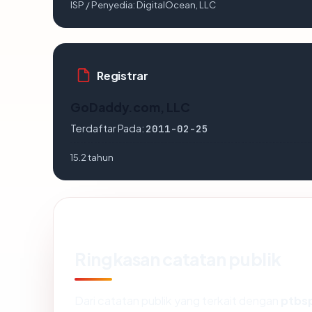
ISP / Penyedia:
DigitalOcean, LLC
Registrar
GoDaddy.com, LLC
Terdaftar Pada:
2011-02-25
15.2 tahun
Ringkasan catatan publik
Dari catatan publik yang terkait dengan
ptbs