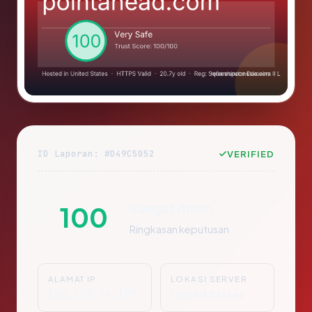
ID Laporan: #D49C5052
VERIFIED
Sangat Aman
100
Ringkasan keputusan
ALAMAT IP
LOKASI SERVER
104.192.74.190
United States