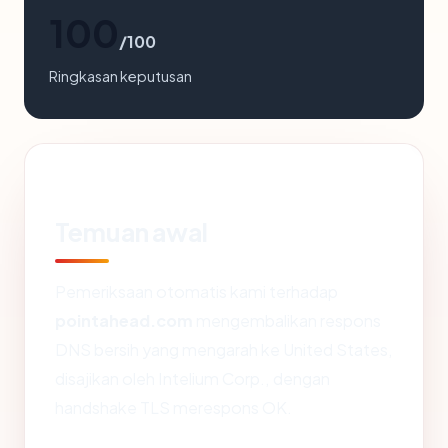
100
/100
Ringkasan keputusan
Temuan awal
Pemeriksaan otomatis kami terhadap
pointahead.com
mengembalikan respons
DNS bersih yang mengarah ke United States,
disajikan oleh Intelium Corp., dengan
handshake TLS merespons OK.