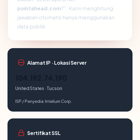
pointahead.com
?". Kami menghitung
jawaban otomatis hanya menggunakan
data publik.
Alamat IP · Lokasi Server
104.192.74.190
United States · Tucson
ISP / Penyedia:
Intelium Corp.
Sertifikat SSL