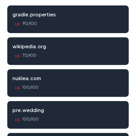
gradle.properties
90/100
US
wikipedia.org
70/100
US
nuklea.com
100/100
US
pre.wedding
100/100
US