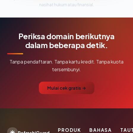
nasihat hukum atau finansial.
Periksa domain berikutnya
dalam beberapa detik.
Tanpa pendaftaran. Tanpa kartu kredit. Tanpa kuota
tersembunyi.
Mulai cek gratis →
PRODUK
BAHASA
TAU
RefreshiGuard