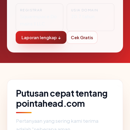
REGISTRAR
USIA DOMAIN
Squarespace Do
20.7 tahun
mains II LLC
Laporan lengkap ↓
Cek Gratis
Putusan cepat tentang
pointahead.com
Pertanyaan yang sering kami terima
adalah "seberapa aman