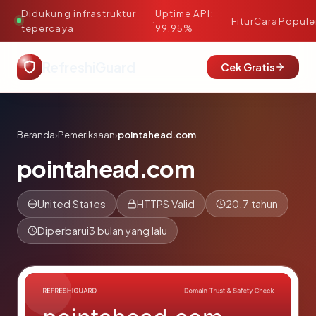
Didukung infrastruktur
Uptime API:
·
Fitur
Cara
Popule
tepercaya
99.95%
RefreshiGuard
Cek Gratis
Beranda
›
Pemeriksaan
›
pointahead.com
pointahead.com
United States
HTTPS Valid
20.7 tahun
Diperbarui
3 bulan yang lalu