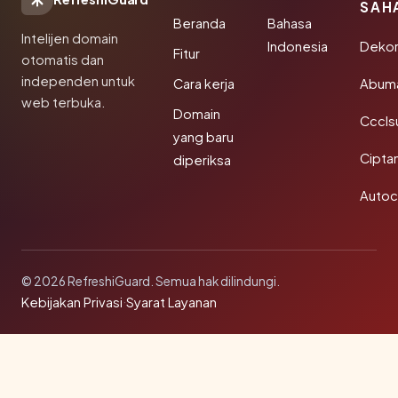
SAH
Beranda
Bahasa
Intelijen domain
Indonesia
Dekor
Fitur
otomatis dan
independen untuk
Cara kerja
Abum
web terbuka.
Domain
Cccls
yang baru
Cipta
diperiksa
Autoc
© 2026 RefreshiGuard. Semua hak dilindungi.
Kebijakan Privasi
·
Syarat Layanan