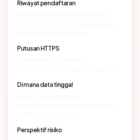
Riwayat pendaftaran
pointahead.com telah ada sekitar 20.7
tahun. Domain berumur panjang biasanya
terkait dengan proyek mapan.
Putusan HTTPS
Pemeriksaan HTTPS kami ke
pointahead.com disimpulkan dengan: OK.
Di mana data tinggal
Apa pun yang Anda kirim ke
pointahead.com
diproses di server yang
berlokasi di United States.
Perspektif risiko