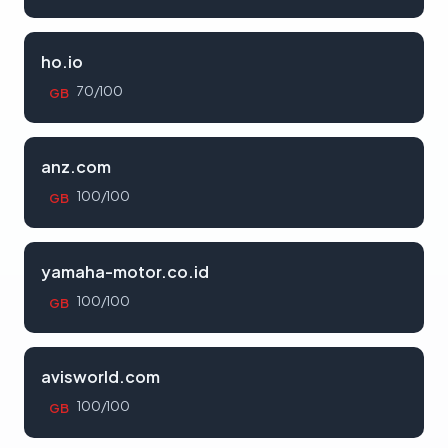
ho.io
70/100
GB
anz.com
100/100
GB
yamaha-motor.co.id
100/100
GB
avisworld.com
100/100
GB