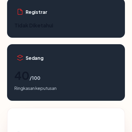
Registrar
Tidak Diketahui
Sedang
40
/100
Ringkasan keputusan