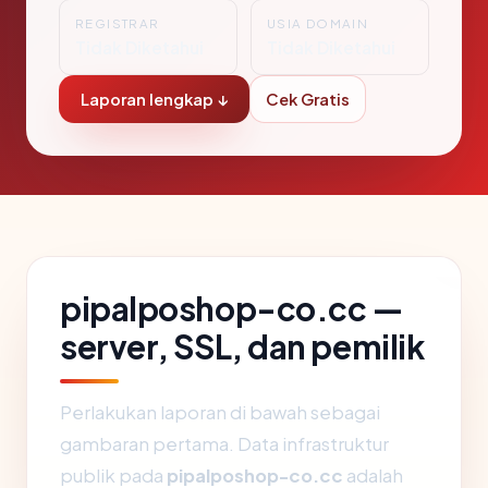
REGISTRAR
USIA DOMAIN
Tidak Diketahui
Tidak Diketahui
Laporan lengkap ↓
Cek Gratis
pipalposhop-co.cc —
server, SSL, dan pemilik
Perlakukan laporan di bawah sebagai
gambaran pertama. Data infrastruktur
publik pada
pipalposhop-co.cc
adalah