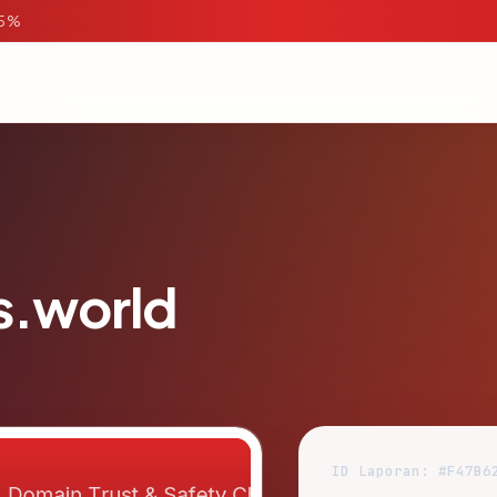
95%
s.world
ID Laporan: #F47B6