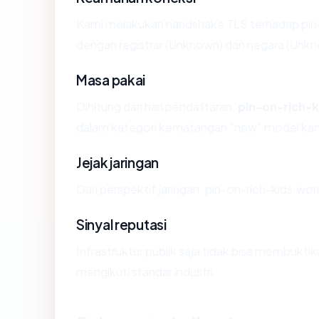
Kami melakukan handshake TLS terhadap pin
dengan registrar (Unknown) dan negara (Unkn
Masa pakai
Dihitung dari hari pendaftaran,
pin-on-rich-k
dalam kategori kematangan "new" model kam
Jejak jaringan
Dari perspektif jaringan, pin-on-rich-kids.wo
Sinyal reputasi
Infrastruktur publik saja tidak bisa membukt
mengikuti standar industri.