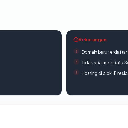
Kekurangan
Domain baru terdaftar
Tidak ada metadata S
Hosting di blok IP resi