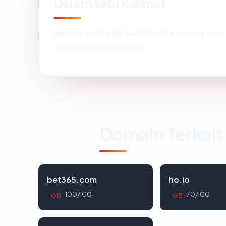
Dalam satu kalimat
pin-on-rich-kids.world
saat ini berperingka
fakta infrastruktur publik.
Domain Terkait
bet365.com
ho.io
100/100
70/100
GB
GB