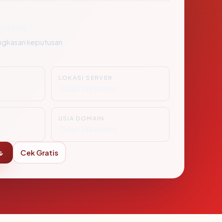
edang
ngkasan keputusan
LOKASI SERVER
i
Tidak Diketahui
USIA DOMAIN
Tidak Diketahui
↓
Cek Gratis