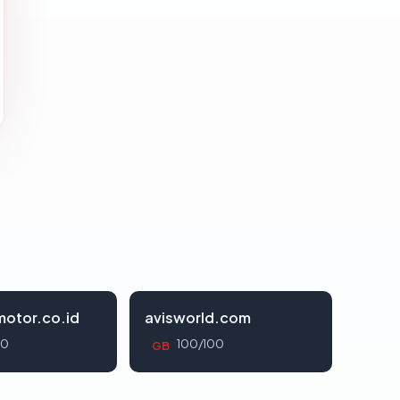
otor.co.id
avisworld.com
00
100/100
GB