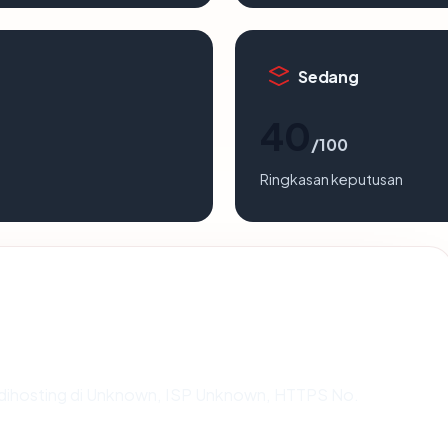
Sedang
40
/100
Ringkasan keputusan
, dihosting di Unknown, ISP Unknown, HTTPS No.