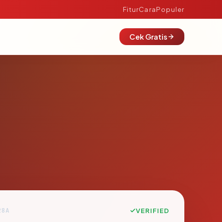
Fitur
Cara
Populer
Cek Gratis
28A
VERIFIED