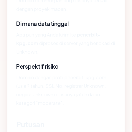
Domain berumur panjang biasanya terkait
dengan proyek mapan.
Di mana data tinggal
Apa pun yang Anda kirim ke
penerbit-
kpg.com
diproses di server yang berlokasi di
Unknown.
Perspektif risiko
Domain dengan profil penerbit-kpg.com
(usia ? tahun, SSL No, registrar Unknown,
negara Unknown) biasanya jatuh dalam
kategori "moderate".
Putusan