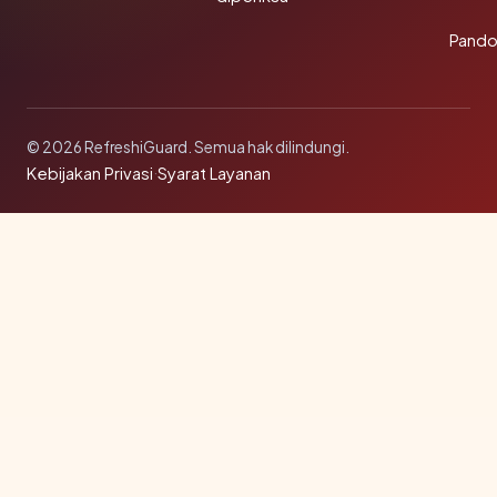
Pando
© 2026 RefreshiGuard. Semua hak dilindungi.
Kebijakan Privasi
·
Syarat Layanan