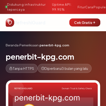
Didukung infrastruktur
Uptime API:
·
Fitur
Cara
Popule
tepercaya
99.95%
RefreshiGuard
Cek Gratis
Beranda
›
Pemeriksaan
›
penerbit-kpg.com
penerbit-kpg.com
Tanpa HTTPS
Diperbarui
3 bulan yang lalu