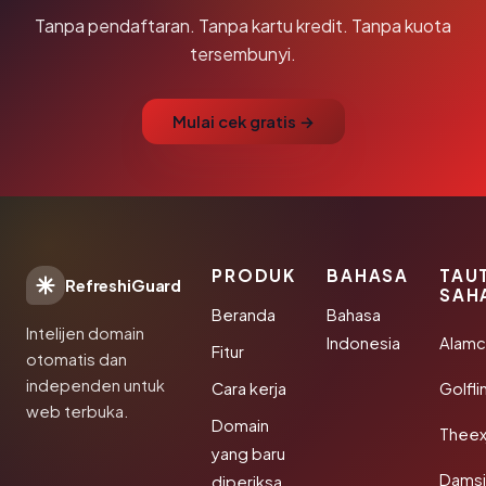
Tanpa pendaftaran. Tanpa kartu kredit. Tanpa kuota
tersembunyi.
Mulai cek gratis →
PRODUK
BAHASA
TAU
RefreshiGuard
SAH
Beranda
Bahasa
Intelijen domain
Indonesia
Alamc
Fitur
otomatis dan
independen untuk
Cara kerja
Golfli
web terbuka.
Domain
Theex
yang baru
Damsi
diperiksa