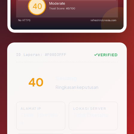
ID Laporan: #F00D3FFF
VERIFIED
Sedang
40
Ringkasan keputusan
ALAMAT IP
LOKASI SERVER
Tidak Diketahu
Tidak Diketahui
i