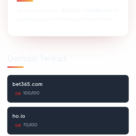
Skor kepercayaan:
40/100
—
moderate
. Ini
adalah putusan otomatis dan hanya teknis.
Domain Terkait
bet365.com
100/100
GB
ho.io
70/100
GB