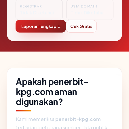
REGISTRAR
USIA DOMAIN
Tidak Diketahui
Tidak Diketahui
Laporan lengkap ↓
Cek Gratis
Apakah penerbit-
kpg.com aman
digunakan?
Kami memeriksa
penerbit-kpg.com
terhadap beberapa sumber data publik —