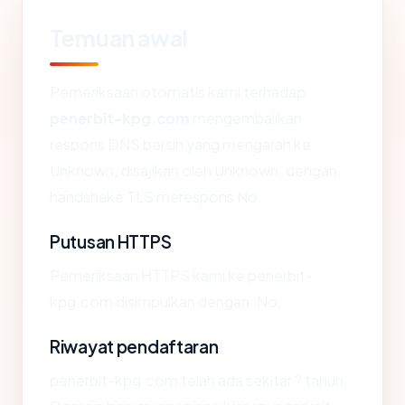
Temuan awal
Pemeriksaan otomatis kami terhadap
penerbit-kpg.com
mengembalikan
respons DNS bersih yang mengarah ke
Unknown, disajikan oleh Unknown, dengan
handshake TLS merespons No.
Putusan HTTPS
Pemeriksaan HTTPS kami ke penerbit-
kpg.com disimpulkan dengan: No.
Riwayat pendaftaran
penerbit-kpg.com telah ada sekitar ? tahun.