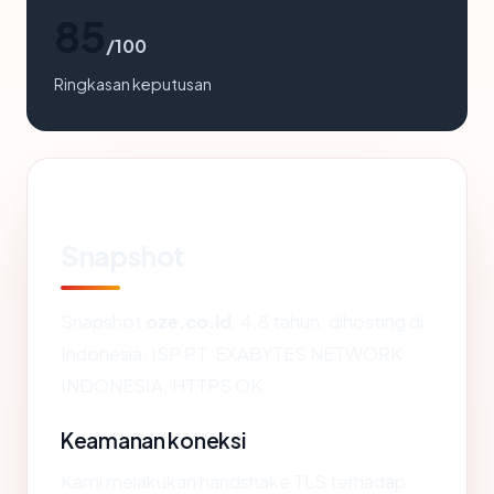
85
/100
Ringkasan keputusan
Snapshot
Snapshot
oze.co.id
: 4.8 tahun, dihosting di
Indonesia, ISP PT. EXABYTES NETWORK
INDONESIA, HTTPS OK.
Keamanan koneksi
Kami melakukan handshake TLS terhadap