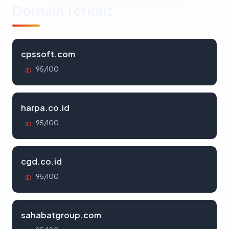
Domain Terkait
cpssoft.com
95/100
ID
harpa.co.id
95/100
ID
cgd.co.id
95/100
ID
sahabatgroup.com