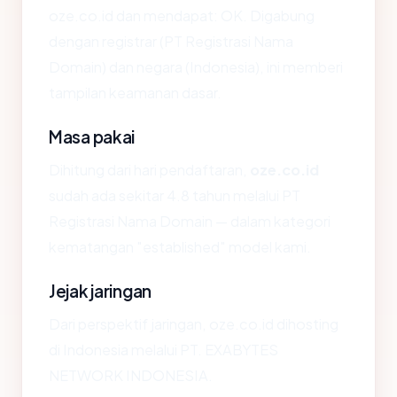
oze.co.id dan mendapat: OK. Digabung
dengan registrar (PT Registrasi Nama
Domain) dan negara (Indonesia), ini memberi
tampilan keamanan dasar.
Masa pakai
Dihitung dari hari pendaftaran,
oze.co.id
sudah ada sekitar 4.8 tahun melalui PT
Registrasi Nama Domain — dalam kategori
kematangan "established" model kami.
Jejak jaringan
Dari perspektif jaringan, oze.co.id dihosting
di Indonesia melalui PT. EXABYTES
NETWORK INDONESIA.