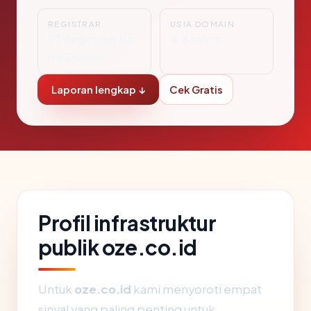
REGISTRAR
USIA DOMAIN
PT Registrasi Na
4.8 tahun
ma Domain
Laporan lengkap ↓
Cek Gratis
Profil infrastruktur
publik oze.co.id
Untuk
oze.co.id
kami menyoroti empat
sinyal yang paling penting untuk