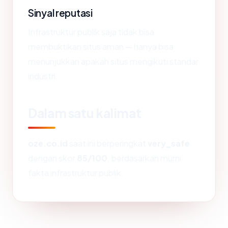
Sinyal reputasi
Infrastruktur publik saja tidak bisa
membuktikan situs aman — hanya bisa
menunjukkan apakah situs mengikuti standar
industri.
Dalam satu kalimat
oze.co.id
saat ini berperingkat
very_safe
dengan skor
85/100
, berdasarkan murni
fakta infrastruktur publik.