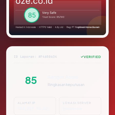
ID Laporan: #F4650634
VERIFIED
Sangat Aman
85
Ringkasan keputusan
ALAMAT IP
LOKASI SERVER
103.229.73.52
Indonesia