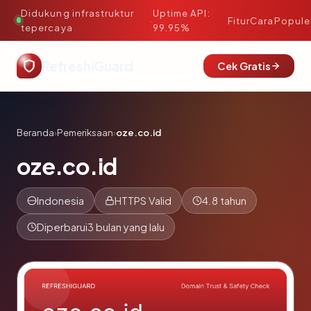
Didukung infrastruktur
Uptime API:
·
Fitur
Cara
Popule
tepercaya
99.95%
RefreshiGuard
Cek Gratis
Beranda
›
Pemeriksaan
›
oze.co.id
oze.co.id
Indonesia
HTTPS Valid
4.8 tahun
Diperbarui
3 bulan yang lalu