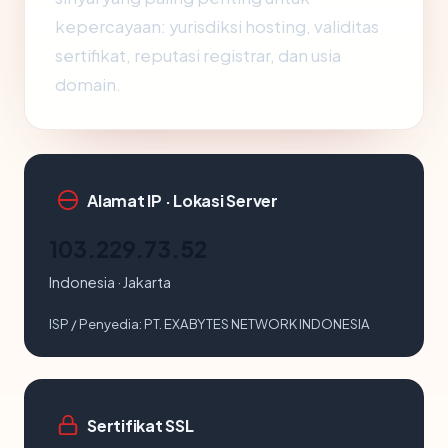
kepercayaan: yurisdiksi hosting, validitas
sertifikat, reputasi registrar, dan usia
domain.
Alamat IP · Lokasi Server
103.229.73.52
Indonesia · Jakarta
ISP / Penyedia:
PT. EXABYTES NETWORK INDONESIA
Sertifikat SSL