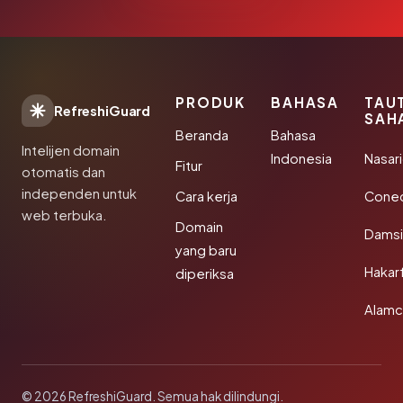
PRODUK
BAHASA
TAU
RefreshiGuard
SAH
Beranda
Bahasa
Intelijen domain
Indonesia
Nasari
Fitur
otomatis dan
independen untuk
Cara kerja
Conec
web terbuka.
Domain
Damsi
yang baru
Hakar
diperiksa
Alamc
© 2026 RefreshiGuard. Semua hak dilindungi.