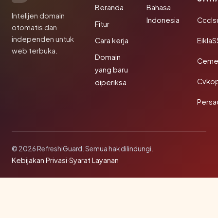
Beranda
Bahasa
Intelijen domain
Indonesia
Cccls
Fitur
otomatis dan
independen untuk
Cara kerja
EiklaS
web terbuka.
Domain
Cemer
yang baru
Cvkop
diperiksa
Persa
© 2026 RefreshiGuard. Semua hak dilindungi.
Kebijakan Privasi
·
Syarat Layanan