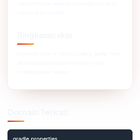
mencerminkan apakah ia mengikuti praktik
infrastruktur standar.
Ringkasan skor
nusaweb.com → 100/100 (
very_safe
). Nilai
dihitung ulang setiap penyegaran dari
catatan publik terbaru.
Domain Terkait
gradle.properties