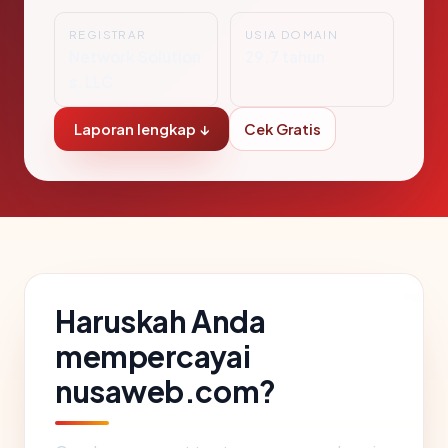
REGISTRAR
USIA DOMAIN
Network Solution
29.7 tahun
s, LLC
Laporan lengkap ↓
Cek Gratis
Haruskah Anda
mempercayai
nusaweb.com?