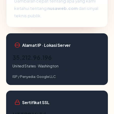
Gambaran cepat tentang apa yang kami
ketahui tentang
nusaweb.com
dari sinyal
teknis publik.
Alamat IP · Lokasi Server
35.212.96.196
United States · Washington
ISP / Penyedia:
Google LLC
Sertifikat SSL