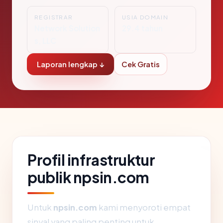
REGISTRAR
USIA DOMAIN
Network Solution
29.4 tahun
s, LLC
Laporan lengkap ↓
Cek Gratis
Profil infrastruktur
publik npsin.com
Untuk
npsin.com
kami menyoroti empat
sinyal yang paling penting untuk