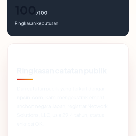
100
/100
Ringkasan keputusan
Ringkasan catatan publik
Dari catatan publik yang terkait dengan
npsin.com
, kami mengekstrak empat
anchor: negara Japan, registrar Network
Solutions, LLC, usia 29.4 tahun, status
enkripsi OK.