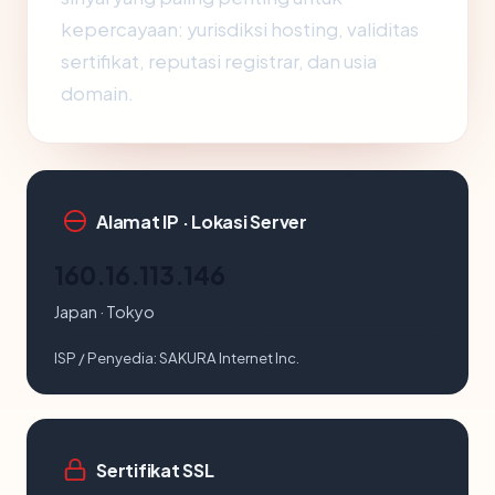
kepercayaan: yurisdiksi hosting, validitas
sertifikat, reputasi registrar, dan usia
domain.
Alamat IP · Lokasi Server
160.16.113.146
Japan · Tokyo
ISP / Penyedia:
SAKURA Internet Inc.
Sertifikat SSL