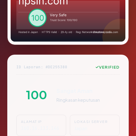
ID Laporan: #DE255380
VERIFIED
Sangat Aman
100
Ringkasan keputusan
ALAMAT IP
LOKASI SERVER
160.16.113.146
Japan