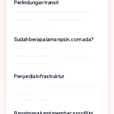
Perlindungan transit
Untuk data dalam transit antara pengguna
dan npsin.com, pemeriksaan enkripsi
mengembalikan: OK.
Sudah berapa lama npsin.com ada?
Menurut catatan RDAP, npsin.com
didaftarkan sekitar 29.4 tahun lalu melalui
Network Solutions, LLC.
Penyedia infrastruktur
Pencarian GeoIP menempatkan
npsin.com
di jaringan SAKURA Internet Inc., secara
geografis di Japan.
Bagaimana kami membaca profil ini