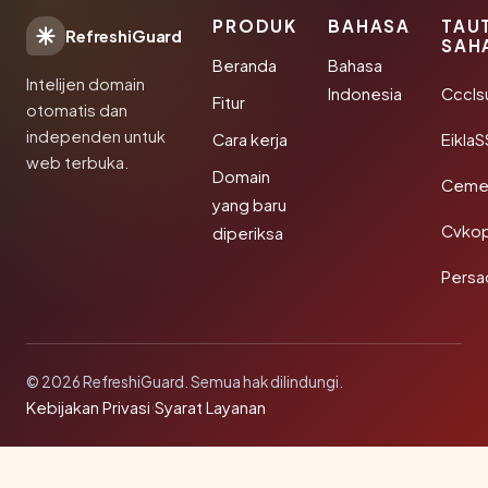
PRODUK
BAHASA
TAU
RefreshiGuard
SAH
Beranda
Bahasa
Intelijen domain
Indonesia
Cccls
Fitur
otomatis dan
independen untuk
Cara kerja
EiklaS
web terbuka.
Domain
Cemer
yang baru
Cvkop
diperiksa
Persa
© 2026 RefreshiGuard. Semua hak dilindungi.
Kebijakan Privasi
·
Syarat Layanan