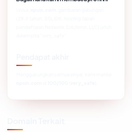
Untuk
npsin.com
, gambaran gabungan
(29.4 tahun, SSL OK, hosting Japan,
pendaftaran Network Solutions, LLC) jatuh
dalam pita "very_safe".
Pendapat akhir
Menggabungkan semua sinyal, kami menilai
npsin.com
di
100/100
(
very_safe
).
Domain Terkait