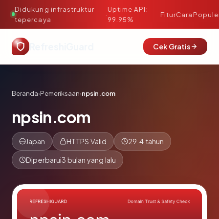
Didukung infrastruktur
Uptime API:
·
Fitur
Cara
Popule
tepercaya
99.95%
RefreshiGuard
Cek Gratis
Beranda
›
Pemeriksaan
›
npsin.com
npsin.com
Japan
HTTPS Valid
29.4 tahun
Diperbarui
3 bulan yang lalu