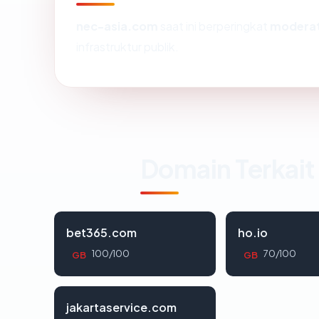
nec-asia.com
saat ini berperingkat
modera
infrastruktur publik.
Domain Terkait
bet365.com
ho.io
100/100
70/100
GB
GB
jakartaservice.com