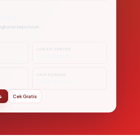
edang
ngkasan keputusan
LOKASI SERVER
i
Tidak Diketahui
USIA DOMAIN
Tidak Diketahui
↓
Cek Gratis