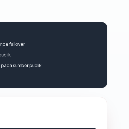
npa failover
publik
s pada sumber publik