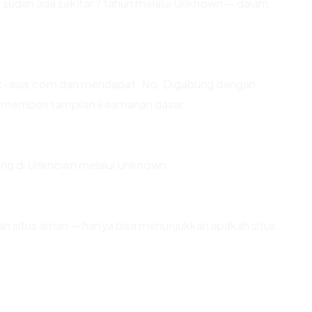
m
sudah ada sekitar ? tahun melalui Unknown — dalam
c-asia.com dan mendapat: No. Digabung dengan
ni memberi tampilan keamanan dasar.
ting di Unknown melalui Unknown.
ikan situs aman — hanya bisa menunjukkan apakah situs