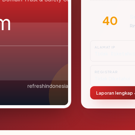
S
40
Ri
ALAMAT IP
Tidak Diketahu
REGISTRAR
Tidak Diketahui
Laporan lengkap 