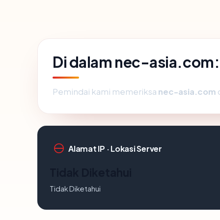
Di dalam nec-asia.com:
Pemindai kami memeriksa
nec-asia.com
Alamat IP · Lokasi Server
Tidak Diketahui
Tidak Diketahui