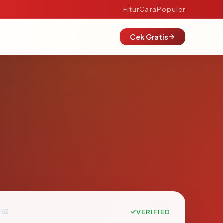
Fitur
Cara
Populer
Cek Gratis
D6D
VERIFIED