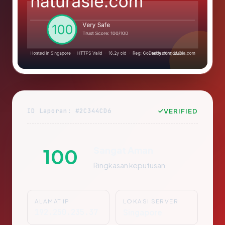
ID Laporan: #2C344CD6
VERIFIED
Sangat Aman
100
Ringkasan keputusan
ALAMAT IP
LOKASI SERVER
192.250.235.37
Singapore