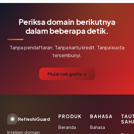
Periksa domain berikutnya
dalam beberapa detik.
Tanpa pendaftaran. Tanpa kartu kredit. Tanpa kuota
tersembunyi.
Mulai cek gratis →
PRODUK
BAHASA
TAU
RefreshiGuard
SAH
Beranda
Bahasa
Intelijen domain