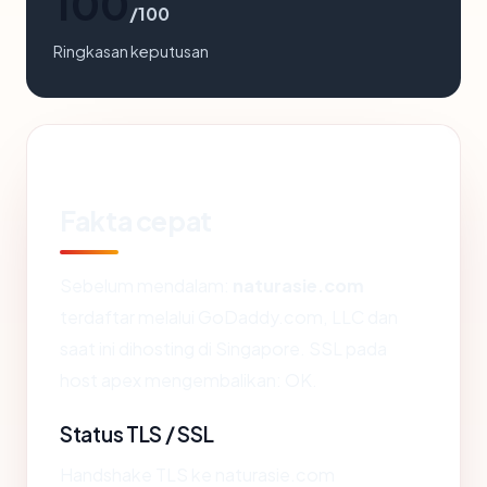
100
/100
Ringkasan keputusan
Fakta cepat
Sebelum mendalam:
naturasie.com
terdaftar melalui GoDaddy.com, LLC dan
saat ini dihosting di Singapore. SSL pada
host apex mengembalikan: OK.
Status TLS / SSL
Handshake TLS ke naturasie.com