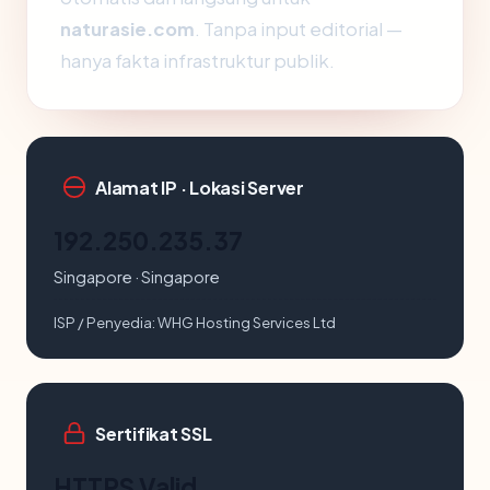
naturasie.com
. Tanpa input editorial —
hanya fakta infrastruktur publik.
Alamat IP · Lokasi Server
192.250.235.37
Singapore · Singapore
ISP / Penyedia:
WHG Hosting Services Ltd
Sertifikat SSL
HTTPS Valid