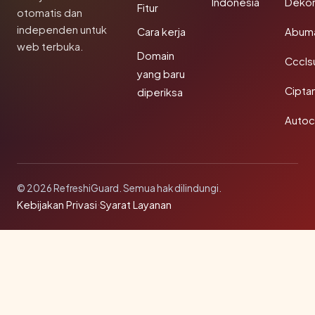
Indonesia
Dekor
Fitur
otomatis dan
independen untuk
Cara kerja
Abum
web terbuka.
Domain
Cccls
yang baru
Cipta
diperiksa
Autoc
© 2026 RefreshiGuard. Semua hak dilindungi.
Kebijakan Privasi
·
Syarat Layanan