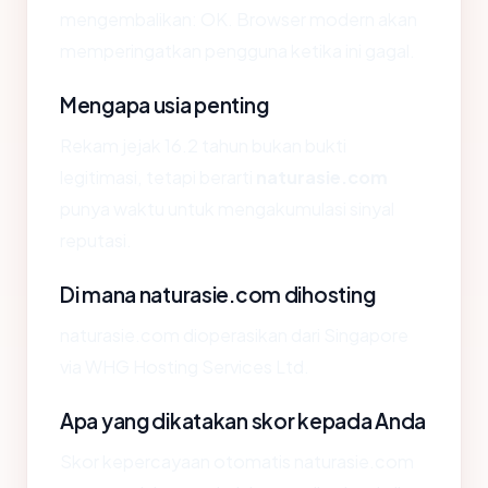
mengembalikan: OK. Browser modern akan
memperingatkan pengguna ketika ini gagal.
Mengapa usia penting
Rekam jejak 16.2 tahun bukan bukti
legitimasi, tetapi berarti
naturasie.com
punya waktu untuk mengakumulasi sinyal
reputasi.
Di mana naturasie.com dihosting
naturasie.com dioperasikan dari Singapore
via WHG Hosting Services Ltd.
Apa yang dikatakan skor kepada Anda
Skor kepercayaan otomatis naturasie.com