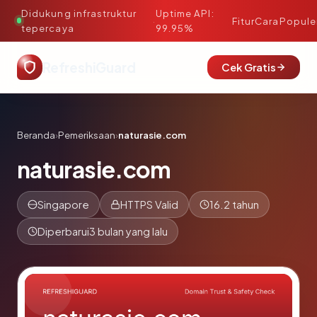
Didukung infrastruktur
Uptime API:
·
Fitur
Cara
Popule
tepercaya
99.95%
RefreshiGuard
Cek Gratis
Beranda
›
Pemeriksaan
›
naturasie.com
naturasie.com
Singapore
HTTPS Valid
16.2 tahun
Diperbarui
3 bulan yang lalu