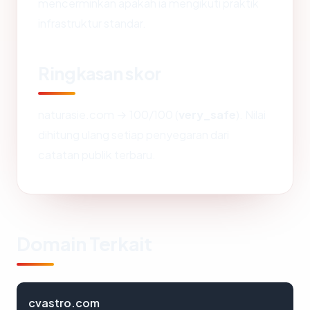
mencerminkan apakah ia mengikuti praktik
infrastruktur standar.
Ringkasan skor
naturasie.com → 100/100 (
very_safe
). Nilai
dihitung ulang setiap penyegaran dari
catatan publik terbaru.
Domain Terkait
cvastro.com