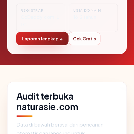
REGISTRAR
USIA DOMAIN
GoDaddy.com, L
16.2 tahun
LC
Laporan lengkap ↓
Cek Gratis
Audit terbuka
naturasie.com
Data di bawah berasal dari pencarian
otomatis dan langsung untuk