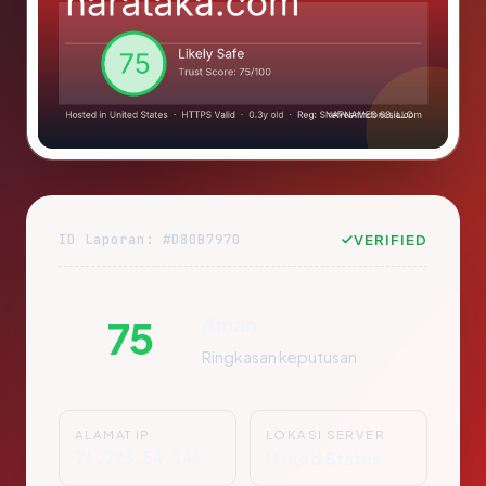
ID Laporan: #D80B7970
VERIFIED
Aman
75
Ringkasan keputusan
ALAMAT IP
LOKASI SERVER
76.223.54.146
United States