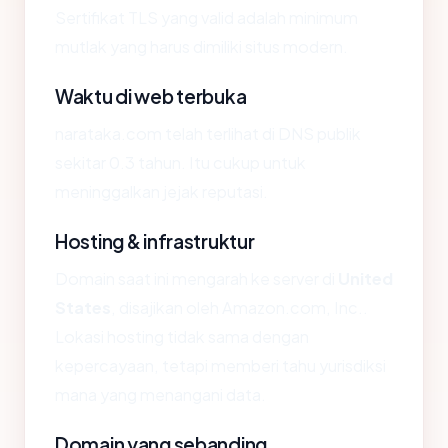
Sertifikat TLS yang valid adalah minimum
mutlak yang harus dimiliki situs modern.
Waktu di web terbuka
narataka.com telah terlihat di DNS publik
sekitar 0.3 tahun. Itu cukup untuk
meninggalkan jejak reputasi.
Hosting & infrastruktur
Domain saat ini mengarah ke server di
United
States
, disajikan oleh Amazon.com, Inc..
Lokasi hosting tidak sama dengan
kepercayaan, tetapi memberi tahu yurisdiksi
mana yang menangani data.
Domain yang sebanding