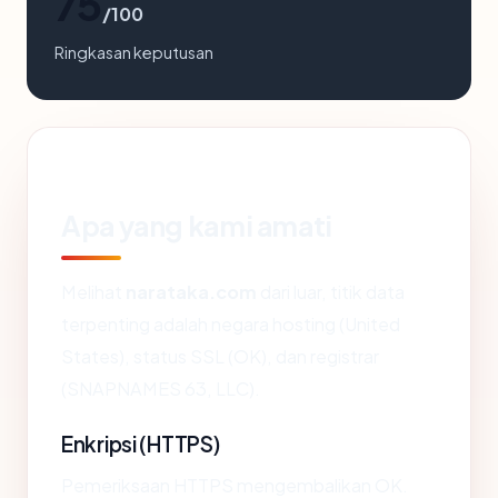
75
/100
Ringkasan keputusan
Apa yang kami amati
Melihat
narataka.com
dari luar, titik data
terpenting adalah negara hosting (United
States), status SSL (OK), dan registrar
(SNAPNAMES 63, LLC).
Enkripsi (HTTPS)
Pemeriksaan HTTPS mengembalikan OK.