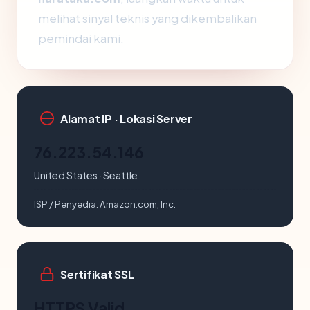
melihat sinyal teknis yang dikembalikan
pemindai kami.
Alamat IP · Lokasi Server
76.223.54.146
United States · Seattle
ISP / Penyedia:
Amazon.com, Inc.
Sertifikat SSL
HTTPS Valid