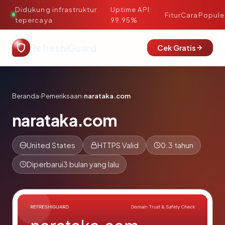
Didukung infrastruktur
Uptime API:
·
Fitur
Cara
Popule
tepercaya
99.95%
RefreshiGuard
Cek Gratis
Beranda
›
Pemeriksaan
›
narataka.com
narataka.com
United States
HTTPS Valid
0.3 tahun
Diperbarui
3 bulan yang lalu