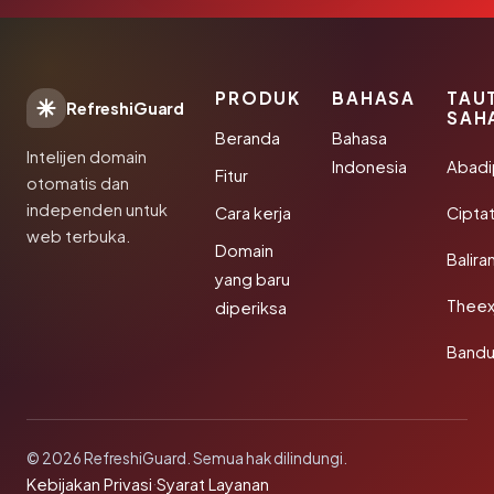
PRODUK
BAHASA
TAU
RefreshiGuard
SAH
Beranda
Bahasa
Intelijen domain
Indonesia
Abad
Fitur
otomatis dan
independen untuk
Cara kerja
Cipta
web terbuka.
Domain
Balira
yang baru
Theex
diperiksa
Band
© 2026 RefreshiGuard. Semua hak dilindungi.
Kebijakan Privasi
·
Syarat Layanan