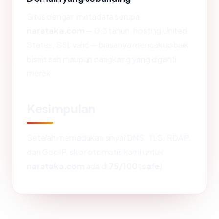
Situs dengan metadata serupa
narataka.com
— 0.3 tahun, hosting United
States, SSL valid — biasanya mencakup baik
bisnis sah maupun cangkang yang diganti
merek.
Kesimpulan
Setelah memadukan sinyal DNS, TLS, RDAP,
dan GeoIP, skor otomatis kami untuk
narataka.com
ada di
75/100
(
safe
).