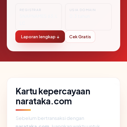
REGISTRAR
USIA DOMAIN
SNAPNAMES 63, L
0.3 tahun
LC
Laporan lengkap ↓
Cek Gratis
Kartu kepercayaan
narataka.com
Sebelum bertransaksi dengan
narataka.com
, luangkan waktu untuk