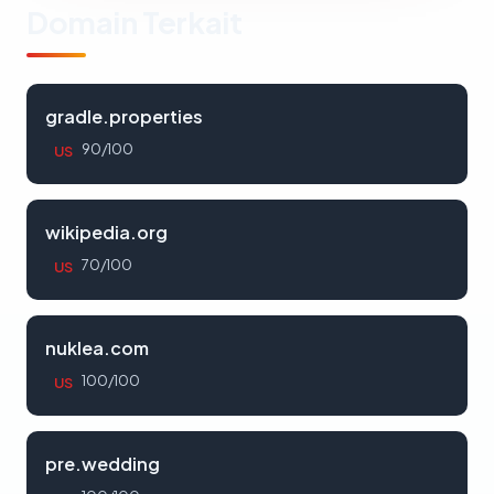
Domain Terkait
gradle.properties
90/100
US
wikipedia.org
70/100
US
nuklea.com
100/100
US
pre.wedding