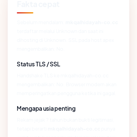
Fakta cepat
Sebelum mendalam:
mkqalhidayah-co.cc
terdaftar melalui Unknown dan saat ini
dihosting di Unknown. SSL pada host apex
mengembalikan: No.
Status TLS / SSL
Handshake TLS ke mkqalhidayah-co.cc
mengembalikan: No. Browser modern akan
memperingatkan pengguna ketika ini gagal.
Mengapa usia penting
Rekam jejak ? tahun bukan bukti legitimasi,
tetapi berarti
mkqalhidayah-co.cc
punya