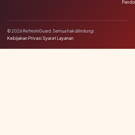
Pando
© 2026 RefreshiGuard. Semua hak dilindungi.
Kebijakan Privasi
·
Syarat Layanan