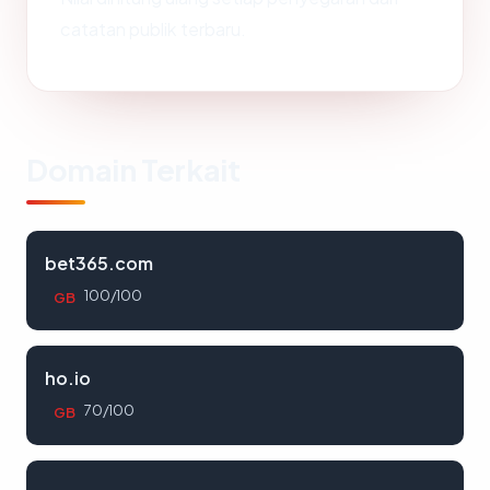
catatan publik terbaru.
Domain Terkait
bet365.com
100/100
GB
ho.io
70/100
GB