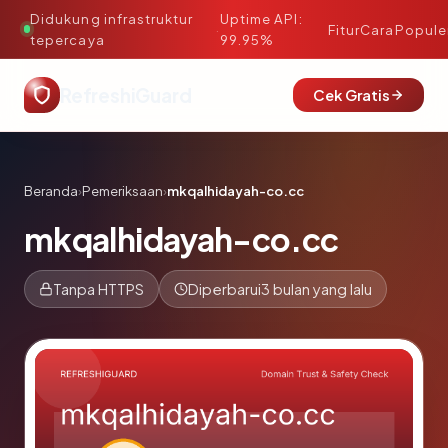
Didukung infrastruktur
Uptime API:
·
Fitur
Cara
Popule
tepercaya
99.95%
RefreshiGuard
Cek Gratis
Beranda
›
Pemeriksaan
›
mkqalhidayah-co.cc
mkqalhidayah-co.cc
Tanpa HTTPS
Diperbarui
3 bulan yang lalu