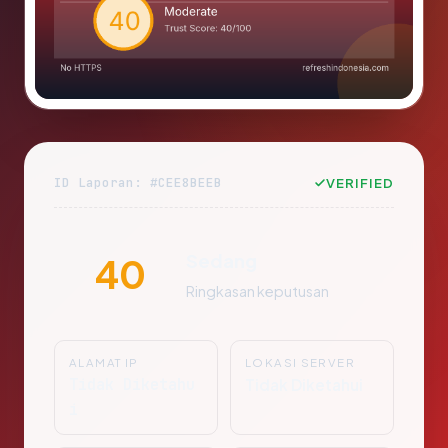
ID Laporan: #CEE8BEEB
VERIFIED
Sedang
40
Ringkasan keputusan
ALAMAT IP
LOKASI SERVER
Tidak Diketahu
Tidak Diketahui
i