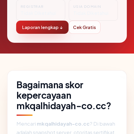
REGISTRAR
USIA DOMAIN
Tidak Diketahui
Tidak Diketahui
Laporan lengkap ↓
Cek Gratis
Bagaimana skor
kepercayaan
mkqalhidayah-co.cc?
Mencari
mkqalhidayah-co.cc
? Di bawah
adalah snapshot server, otoritas sertifikat,