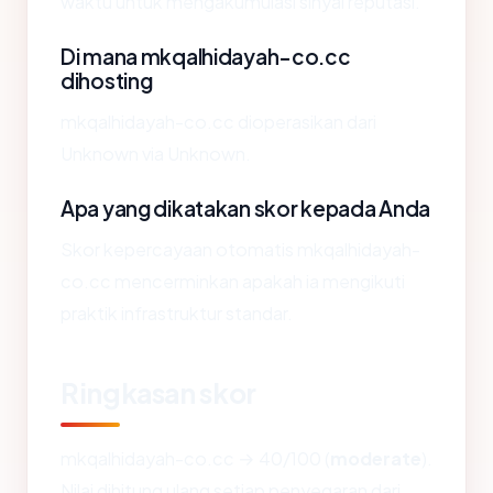
waktu untuk mengakumulasi sinyal reputasi.
Di mana mkqalhidayah-co.cc
dihosting
mkqalhidayah-co.cc dioperasikan dari
Unknown via Unknown.
Apa yang dikatakan skor kepada Anda
Skor kepercayaan otomatis mkqalhidayah-
co.cc mencerminkan apakah ia mengikuti
praktik infrastruktur standar.
Ringkasan skor
mkqalhidayah-co.cc → 40/100 (
moderate
).
Nilai dihitung ulang setiap penyegaran dari