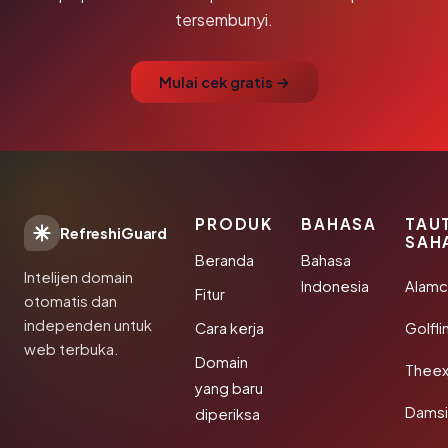
tersembunyi.
Mulai cek gratis →
PRODUK
BAHASA
TAU
RefreshiGuard
SAH
Beranda
Bahasa
Intelijen domain
Indonesia
Alamc
Fitur
otomatis dan
independen untuk
Cara kerja
Golfli
web terbuka.
Domain
Theex
yang baru
Damsi
diperiksa