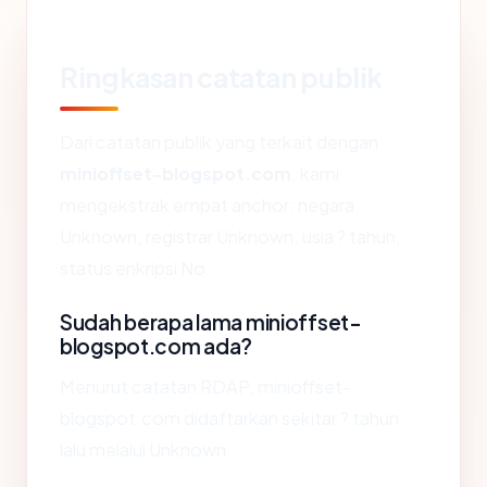
Ringkasan catatan publik
Dari catatan publik yang terkait dengan
minioffset-blogspot.com
, kami
mengekstrak empat anchor: negara
Unknown, registrar Unknown, usia ? tahun,
status enkripsi No.
Sudah berapa lama minioffset-
blogspot.com ada?
Menurut catatan RDAP, minioffset-
blogspot.com didaftarkan sekitar ? tahun
lalu melalui Unknown.