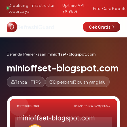
Didukung infrastruktur
Uptime API:
·
Fitur
Cara
Popule
tepercaya
99.95%
RefreshiGuard
Cek Gratis
Beranda
›
Pemeriksaan
›
minioffset-blogspot.com
minioffset-blogspot.com
Tanpa HTTPS
Diperbarui
3 bulan yang lalu