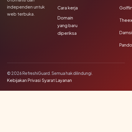
independen untuk
Cara kerja
Golfli
web terbuka.
Domain
Theex
yang baru
Damsi
diperiksa
Pando
© 2026 RefreshiGuard. Semua hak dilindungi.
Kebijakan Privasi
·
Syarat Layanan