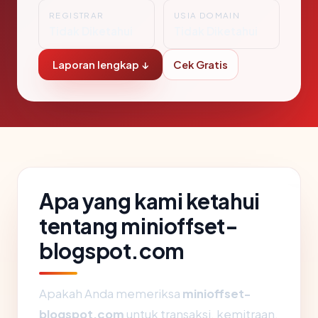
REGISTRAR
USIA DOMAIN
Tidak Diketahui
Tidak Diketahui
Laporan lengkap ↓
Cek Gratis
Apa yang kami ketahui
tentang minioffset-
blogspot.com
Apakah Anda memeriksa
minioffset-
blogspot.com
untuk transaksi, kemitraan,