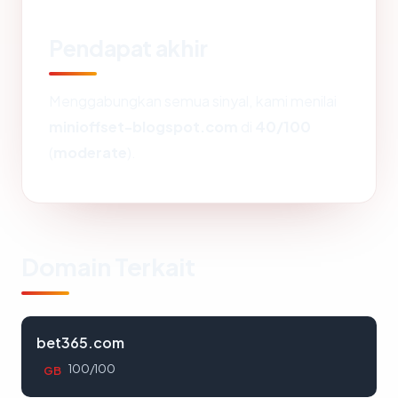
Pendapat akhir
Menggabungkan semua sinyal, kami menilai
minioffset-blogspot.com
di
40/100
(
moderate
).
Domain Terkait
bet365.com
100/100
GB