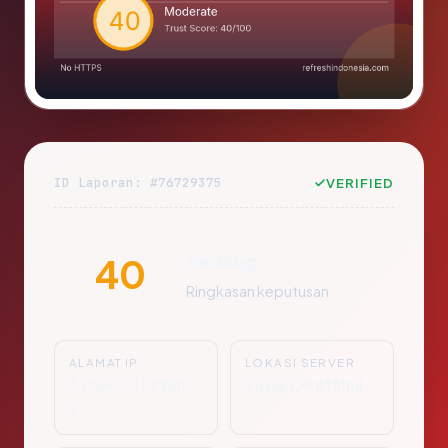
ID Laporan: #76729375
VERIFIED
Sedang
40
Ringkasan keputusan
ALAMAT IP
LOKASI SERVER
Tidak Diketahu
Tidak Diketahui
i