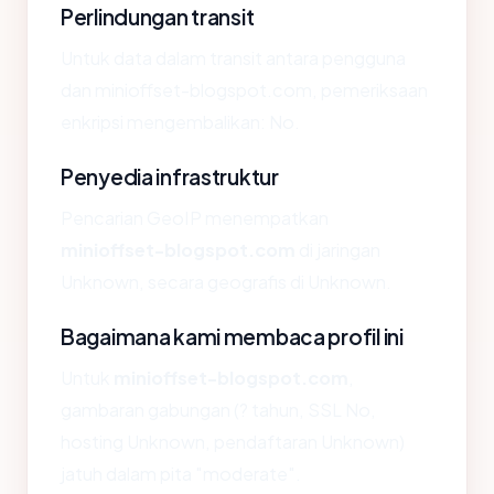
Perlindungan transit
Untuk data dalam transit antara pengguna
dan minioffset-blogspot.com, pemeriksaan
enkripsi mengembalikan: No.
Penyedia infrastruktur
Pencarian GeoIP menempatkan
minioffset-blogspot.com
di jaringan
Unknown, secara geografis di Unknown.
Bagaimana kami membaca profil ini
Untuk
minioffset-blogspot.com
,
gambaran gabungan (? tahun, SSL No,
hosting Unknown, pendaftaran Unknown)
jatuh dalam pita "moderate".