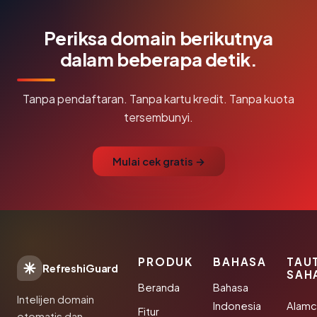
Periksa domain berikutnya
dalam beberapa detik.
Tanpa pendaftaran. Tanpa kartu kredit. Tanpa kuota
tersembunyi.
Mulai cek gratis →
PRODUK
BAHASA
TAU
RefreshiGuard
SAH
Beranda
Bahasa
Intelijen domain
Indonesia
Alamc
Fitur
otomatis dan