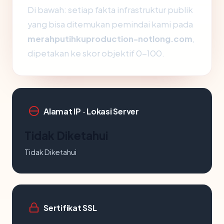
Di bawah: setiap fakta infrastruktur publik
yang bisa ditemukan pemindai kami pada
merahputihkuproduction-notlong.com
,
dipetakan ke skor objektif 0-100.
Alamat IP · Lokasi Server
Tidak Diketahui
Tidak Diketahui
Sertifikat SSL