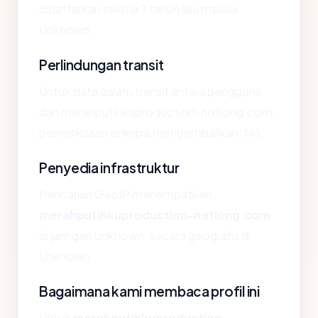
didaftarkan sekitar ? tahun lalu melalui
Unknown.
Perlindungan transit
Untuk data dalam transit antara pengguna
dan merahputihkuproduction-notlong.com,
pemeriksaan enkripsi mengembalikan: No.
Penyedia infrastruktur
Pencarian GeoIP menempatkan
merahputihkuproduction-notlong.com
di jaringan Unknown, secara geografis di
Unknown.
Bagaimana kami membaca profil ini
Untuk
merahputihkuproduction-