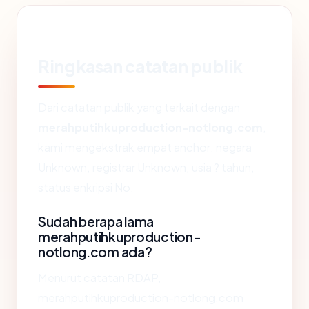
Ringkasan catatan publik
Dari catatan publik yang terkait dengan
merahputihkuproduction-notlong.com
,
kami mengekstrak empat anchor: negara
Unknown, registrar Unknown, usia ? tahun,
status enkripsi No.
Sudah berapa lama
merahputihkuproduction-
notlong.com ada?
Menurut catatan RDAP,
merahputihkuproduction-notlong.com