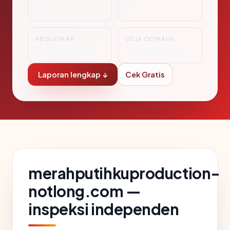
i
REGISTRAR
USIA DOMAIN
Tidak Diketahui
Tidak Diketahui
Laporan lengkap ↓
Cek Gratis
merahputihkuproduction-
notlong.com —
inspeksi independen