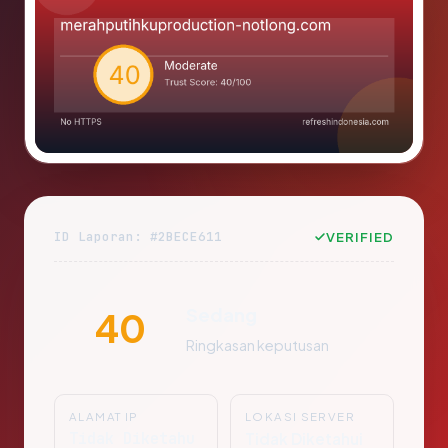
ID Laporan: #2BECE611
VERIFIED
Sedang
40
Ringkasan keputusan
ALAMAT IP
LOKASI SERVER
Tidak Diketahu
Tidak Diketahui