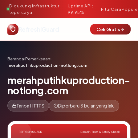
Didukung infrastruktur
Uptime API:
·
Fitur
Cara
Popule
tepercaya
99.95%
RefreshiGuard
Cek Gratis
Beranda
›
Pemeriksaan
›
merahputihkuproduction-notlong.com
merahputihkuproduction-
notlong.com
Tanpa HTTPS
Diperbarui
3 bulan yang lalu