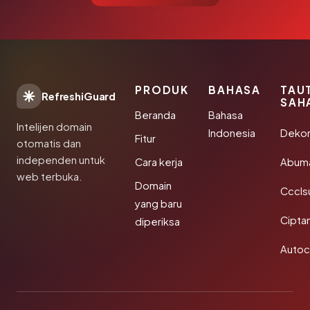
PRODUK
BAHASA
TAU
RefreshiGuard
SAH
Beranda
Bahasa
Intelijen domain
Indonesia
Dekor
Fitur
otomatis dan
independen untuk
Cara kerja
Abum
web terbuka.
Domain
Cccls
yang baru
Cipta
diperiksa
Autoc