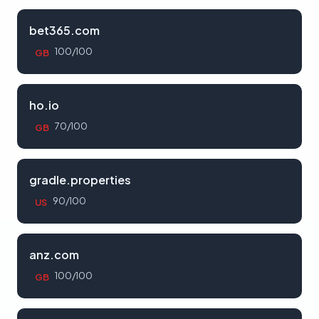
bet365.com
100/100
GB
ho.io
70/100
GB
gradle.properties
90/100
US
anz.com
100/100
GB