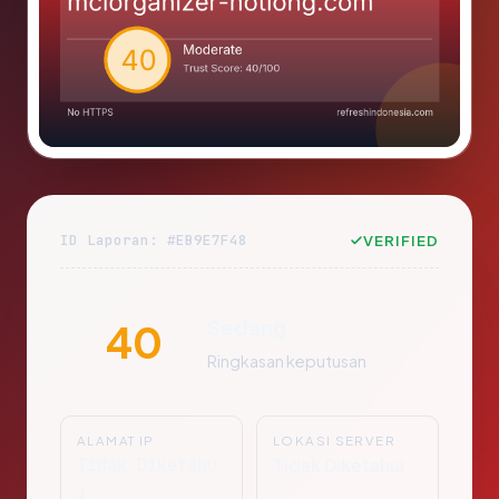
ID Laporan: #EB9E7F48
VERIFIED
Sedang
40
Ringkasan keputusan
ALAMAT IP
LOKASI SERVER
Tidak Diketahu
Tidak Diketahui
i