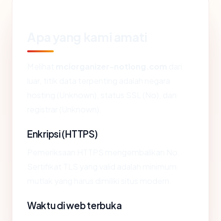
Apa yang kami amati
Melihat
mciorganizer-notlong.com
dari
luar, titik data terpenting adalah negara
hosting (Unknown), status SSL (No), dan
registrar (Unknown).
Enkripsi (HTTPS)
Pemeriksaan HTTPS mengembalikan No.
Sertifikat TLS yang valid adalah minimum
mutlak yang harus dimiliki situs modern.
Waktu di web terbuka