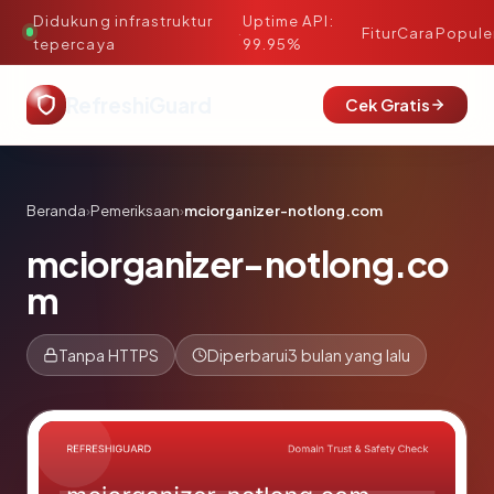
Didukung infrastruktur
Uptime API:
·
Fitur
Cara
Popule
tepercaya
99.95%
RefreshiGuard
Cek Gratis
Beranda
›
Pemeriksaan
›
mciorganizer-notlong.com
mciorganizer-notlong.co
m
Tanpa HTTPS
Diperbarui
3 bulan yang lalu