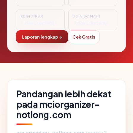
REGISTRAR
USIA DOMAIN
Tidak Diketahui
Tidak Diketahui
Laporan lengkap ↓
Cek Gratis
Pandangan lebih dekat
pada mciorganizer-
notlong.com
mciorganizer-notlong.com
berusia ?