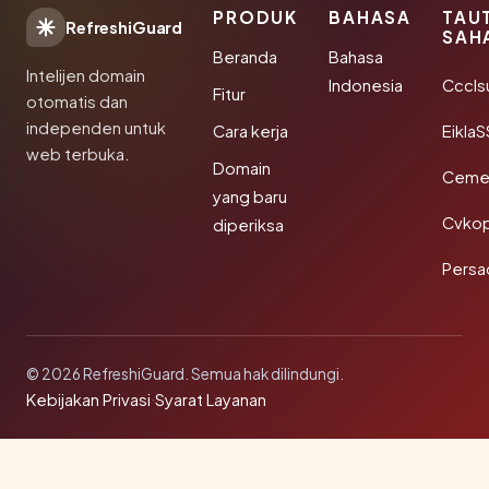
PRODUK
BAHASA
TAU
RefreshiGuard
SAH
Beranda
Bahasa
Intelijen domain
Indonesia
Cccls
Fitur
otomatis dan
independen untuk
Cara kerja
EiklaS
web terbuka.
Domain
Cemer
yang baru
Cvkop
diperiksa
Persa
© 2026 RefreshiGuard. Semua hak dilindungi.
Kebijakan Privasi
·
Syarat Layanan