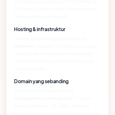
mciorganizer-notlong.com telah terlihat di
DNS publik sekitar ? tahun. Itu cukup untuk
meninggalkan jejak reputasi.
Hosting & infrastruktur
Domain saat ini mengarah ke server di
Unknown
, disajikan oleh Unknown. Lokasi
hosting tidak sama dengan kepercayaan,
tetapi memberi tahu yurisdiksi mana yang
menangani data.
Domain yang sebanding
Situs dengan metadata serupa
mciorganizer-notlong.com
— ? tahun,
hosting Unknown, SSL valid — biasanya
mencakup baik bisnis sah maupun cangkang