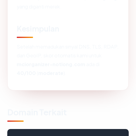
yang diganti merek.
Kesimpulan
Setelah memadukan sinyal DNS, TLS, RDAP,
dan GeoIP, skor otomatis kami untuk
mciorganizer-notlong.com
ada di
40/100
(
moderate
).
Domain Terkait