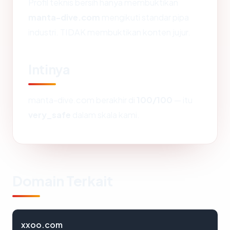
Profil teknis bersih hanya membuktikan
manta-dive.com
mengikuti standar pipa
industri. TIDAK membuktikan konten jujur.
Intinya
manta-dive.com berakhir di
100/100
— itu
very_safe
dalam skala kami.
Domain Terkait
xxoo.com