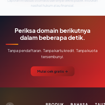
Laporan ini dibuat otomatis dari sinyal teknis publik. Ini bukan
nasihat hukum atau finansial.
Periksa domain berikutnya
dalam beberapa detik.
Tanpa pendaftaran. Tanpa kartu kredit. Tanpa kuota
tersembunyi.
Mulai cek gratis →
PRODUK
BAHASA
TAU