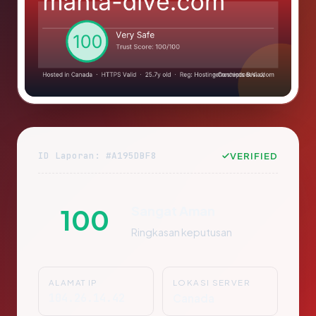
ID Laporan: #A195DBF8
VERIFIED
Sangat Aman
100
Ringkasan keputusan
ALAMAT IP
LOKASI SERVER
104.26.14.42
Canada