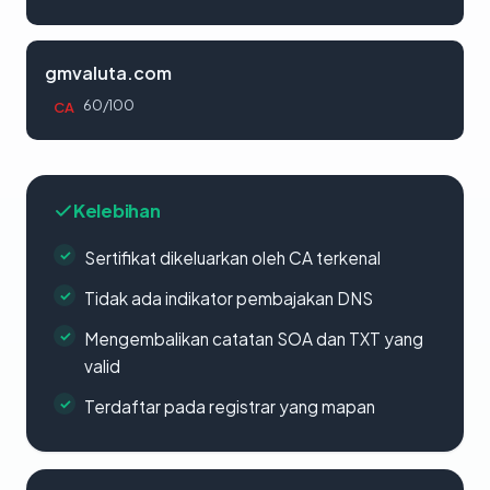
gmvaluta.com
60/100
CA
Kelebihan
Sertifikat dikeluarkan oleh CA terkenal
Tidak ada indikator pembajakan DNS
Mengembalikan catatan SOA dan TXT yang
valid
Terdaftar pada registrar yang mapan