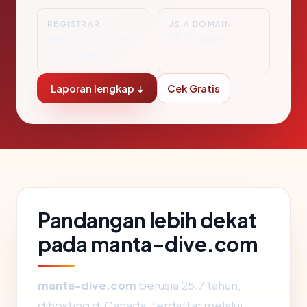
REGISTRAR
USIA DOMAIN
Hosting Concept
25.7 tahun
s B.V. d/b/a
Laporan lengkap ↓
Cek Gratis
Pandangan lebih dekat
pada manta-dive.com
manta-dive.com
berusia 25.7 tahun,
dihosting di Canada, terdaftar melalui