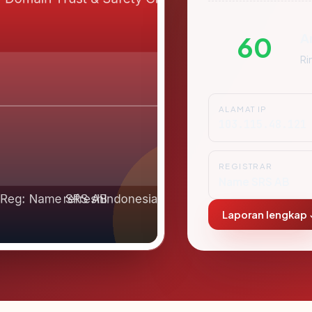
A
60
Ri
ALAMAT IP
103.115.48.121
REGISTRAR
Name SRS AB
Laporan lengkap 