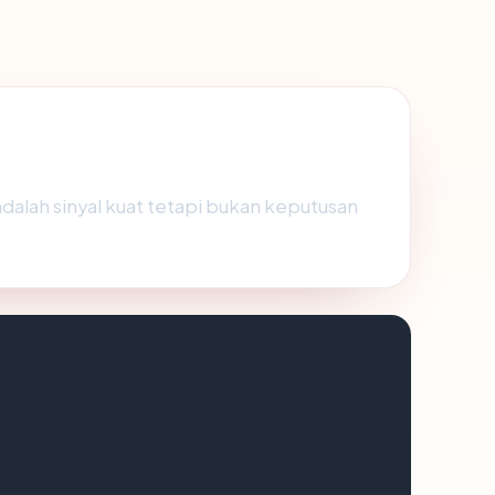
dalah sinyal kuat tetapi bukan keputusan