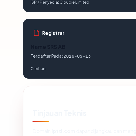
ISP / Penyedia:
Cloudie Limited
Registrar
Name SRS AB
Terdaftar Pada:
2026-05-13
0 tahun
Tinjauan Teknis
Domain
lptti.com
dapat dijangkau dan menga