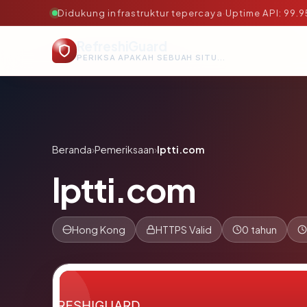
Didukung infrastruktur tepercaya
·
Uptime API: 99.
RefreshiGuard
PERIKSA APAKAH SEBUAH SITUS AMAN, TEPERCAYA, DAN TERVERIFIKASI DALAM HITUNGAN DETIK.
Beranda
›
Pemeriksaan
›
lptti.com
lptti.com
Hong Kong
HTTPS Valid
0 tahun