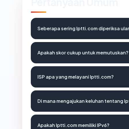
Pertanyaan Umum
Seberapa sering lptti.com diperiksa ul
Apakah skor cukup untuk memutuskan?
ISP apa yang melayani lptti.com?
Di mana mengajukan keluhan tentang lp
Apakah lptti.com memiliki IPv6?