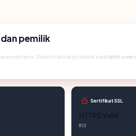
 dan pemilik
aran pertama. Data infrastruktur publik pada
lptti.com
a
Sertifikat SSL
HTTPS Valid
R13