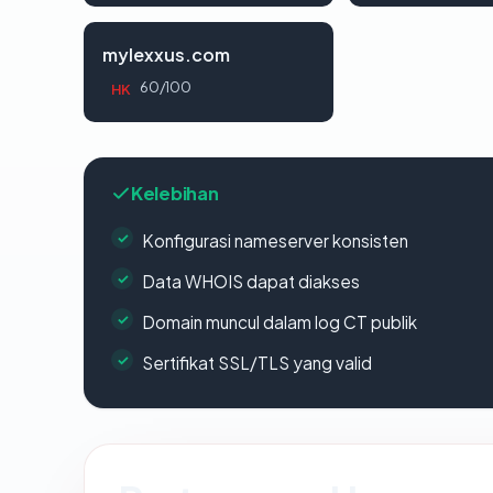
mylexxus.com
60/100
HK
Kelebihan
Konfigurasi nameserver konsisten
Data WHOIS dapat diakses
Domain muncul dalam log CT publik
Sertifikat SSL/TLS yang valid