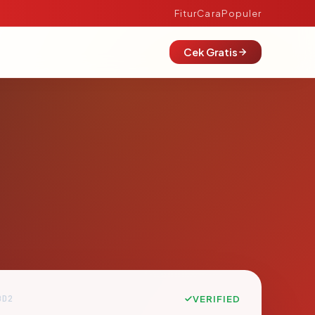
Fitur
Cara
Populer
Cek Gratis
BD2
VERIFIED