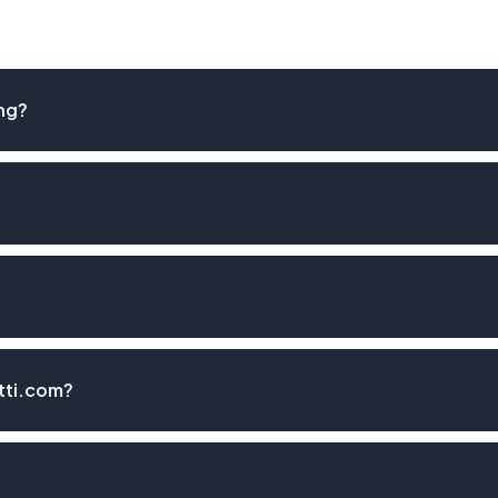
ang?
tti.com?