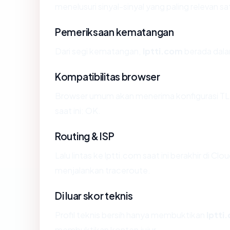
menelusuri sinyal-sinyal yang paling relevan sa
Pemeriksaan kematangan
Dari segi kematangan,
lptti.com
berada dalam
Kompatibilitas browser
Browser umum akan menerima konfigurasi TLS 
saat ini: OK.
Routing & ISP
Lalu lintas ke lptti.com saat ini berakhir di C
menjalankan traceroute.
Di luar skor teknis
Profil teknis bersih hanya membuktikan
lptti
membuktikan konten jujur.