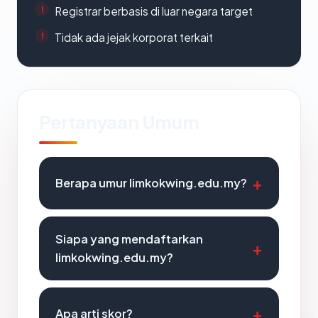
Registrar berbasis di luar negara target
Tidak ada jejak korporat terkait
Pertanyaan Umum
Berapa umur limkokwing.edu.my?
Siapa yang mendaftarkan
limkokwing.edu.my?
Apa arti skor?