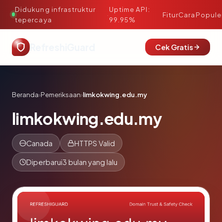
Didukung infrastruktur
Uptime API:
·
Fitur
Cara
Popule
tepercaya
99.95%
RefreshiGuard
Cek Gratis
Beranda
›
Pemeriksaan
›
limkokwing.edu.my
limkokwing.edu.my
Canada
HTTPS Valid
Diperbarui
3 bulan yang lalu