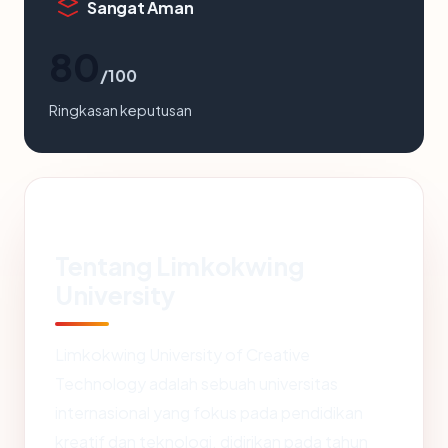
Sangat Aman
80
/100
Ringkasan keputusan
Tentang Limkokwing
University
Limkokwing University of Creative
Technology adalah sebuah universitas
internasional yang fokus pada pendidikan
kreatif dan teknologi, didirikan pada tahun