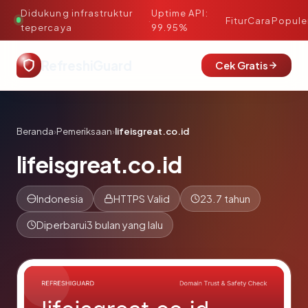
Didukung infrastruktur
Uptime API:
·
Fitur
Cara
Popule
tepercaya
99.95%
RefreshiGuard
Cek Gratis
Beranda
›
Pemeriksaan
›
lifeisgreat.co.id
lifeisgreat.co.id
Indonesia
HTTPS Valid
23.7 tahun
Diperbarui
3 bulan yang lalu