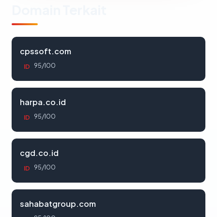
Domain Terkait
cpssoft.com
95/100
ID
harpa.co.id
95/100
ID
cgd.co.id
95/100
ID
sahabatgroup.com