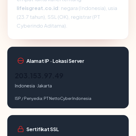
lifeisgreat.co.id
: negara (Indonesia), usia
(23.7 tahun), SSL (OK), registrar (PT
Cyberindo Aditama).
Alamat IP · Lokasi Server
203.153.97.49
Indonesia · Jakarta
ISP / Penyedia:
PT NettoCyber Indonesia
Sertifikat SSL