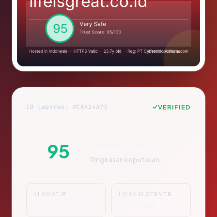
ID Laporan: #CA424A73
VERIFIED
Sangat Aman
95
Ringkasan keputusan
ALAMAT IP
LOKASI SERVER
203.153.97.49
Indonesia