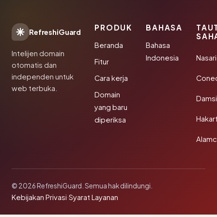
PRODUK
BAHASA
TAU
RefreshiGuard
SAH
Beranda
Bahasa
Intelijen domain
Indonesia
Nasari
Fitur
otomatis dan
independen untuk
Cara kerja
Conec
web terbuka.
Domain
Damsi
yang baru
Hakar
diperiksa
Alamc
© 2026 RefreshiGuard. Semua hak dilindungi.
Kebijakan Privasi
·
Syarat Layanan