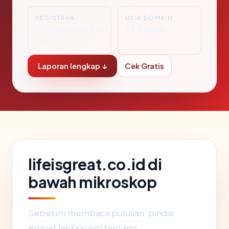
REGISTRAR
USIA DOMAIN
PT Cyberindo Adi
23.7 tahun
tama
Laporan lengkap ↓
Cek Gratis
lifeisgreat.co.id di
bawah mikroskop
Sebelum membaca putusan, pindai
empat fakta kunci tentang