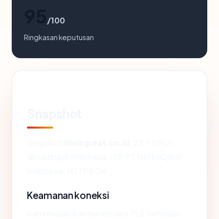
95
/100
Ringkasan keputusan
Snapshot
Snapshot
lifeisgreat.co.id
: 23.7 tahun,
dihosting di Indonesia, ISP PT NettoCyber
Indonesia, HTTPS OK.
Keamanan koneksi
Kami melakukan handshake TLS terhadap