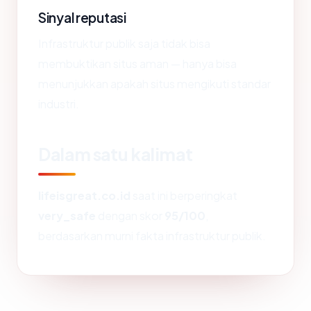
Sinyal reputasi
Infrastruktur publik saja tidak bisa
membuktikan situs aman — hanya bisa
menunjukkan apakah situs mengikuti standar
industri.
Dalam satu kalimat
lifeisgreat.co.id
saat ini berperingkat
very_safe
dengan skor
95/100
,
berdasarkan murni fakta infrastruktur publik.