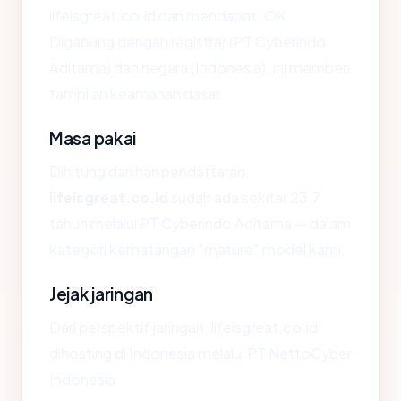
lifeisgreat.co.id dan mendapat: OK.
Digabung dengan registrar (PT Cyberindo
Aditama) dan negara (Indonesia), ini memberi
tampilan keamanan dasar.
Masa pakai
Dihitung dari hari pendaftaran,
lifeisgreat.co.id
sudah ada sekitar 23.7
tahun melalui PT Cyberindo Aditama — dalam
kategori kematangan "mature" model kami.
Jejak jaringan
Dari perspektif jaringan, lifeisgreat.co.id
dihosting di Indonesia melalui PT NettoCyber
Indonesia.