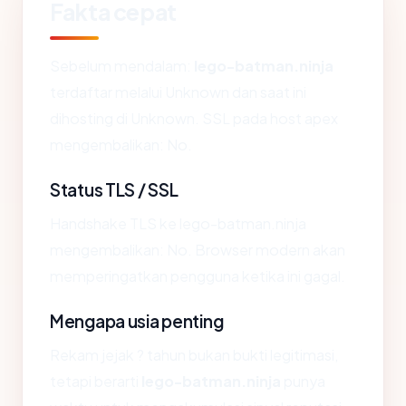
Fakta cepat
Sebelum mendalam:
lego-batman.ninja
terdaftar melalui Unknown dan saat ini
dihosting di Unknown. SSL pada host apex
mengembalikan: No.
Status TLS / SSL
Handshake TLS ke lego-batman.ninja
mengembalikan: No. Browser modern akan
memperingatkan pengguna ketika ini gagal.
Mengapa usia penting
Rekam jejak ? tahun bukan bukti legitimasi,
tetapi berarti
lego-batman.ninja
punya