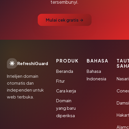
tersembunyi.
Mulai cek gratis →
PRODUK
BAHASA
TAU
RefreshiGuard
SAH
Beranda
Bahasa
Intelijen domain
Indonesia
Nasari
Fitur
otomatis dan
independen untuk
Cara kerja
Conec
web terbuka.
Domain
Damsi
yang baru
Hakar
diperiksa
Alamc