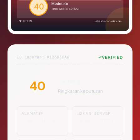
ID Laporan: #12603CA6
VERIFIED
Sedang
40
Ringkasan keputusan
ALAMAT IP
LOKASI SERVER
Tidak Diketahu
Tidak Diketahui
i