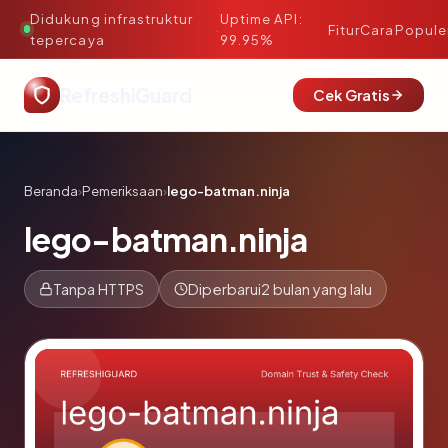
Didukung infrastruktur
Uptime API:
·
Fitur
Cara
Popule
tepercaya
99.95%
RefreshiGuard
Cek Gratis
Beranda
›
Pemeriksaan
›
lego-batman.ninja
lego-batman.ninja
Tanpa HTTPS
Diperbarui
2 bulan yang lalu