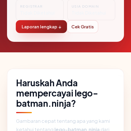
REGISTRAR
USIA DOMAIN
Tidak Diketahui
Tidak Diketahui
Laporan lengkap ↓
Cek Gratis
Haruskah Anda
mempercayai lego-
batman.ninja?
Gambaran cepat tentang apa yang kami
ketahui tentang
lego-batman.ninja
dari