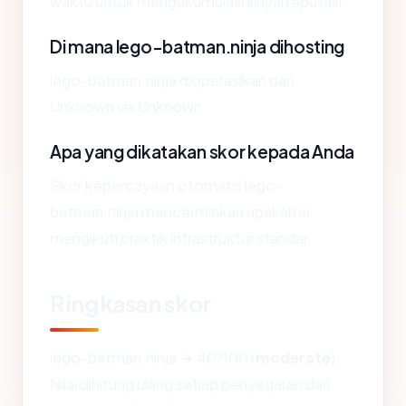
waktu untuk mengakumulasi sinyal reputasi.
Di mana lego-batman.ninja dihosting
lego-batman.ninja dioperasikan dari
Unknown via Unknown.
Apa yang dikatakan skor kepada Anda
Skor kepercayaan otomatis lego-
batman.ninja mencerminkan apakah ia
mengikuti praktik infrastruktur standar.
Ringkasan skor
lego-batman.ninja → 40/100 (
moderate
).
Nilai dihitung ulang setiap penyegaran dari