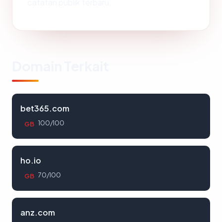
catatan publik terbaru.
Domain Terkait
bet365.com
100/100
GB
ho.io
70/100
GB
anz.com