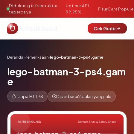
Didukung infrastruktur
Uptime API:
·
Fitur
Cara
Popule
tepercaya
99.95%
RefreshiGuard
Cek Gratis
Beranda
›
Pemeriksaan
›
lego-batman-3-ps4.game
lego-batman-3-ps4.gam
e
Tanpa HTTPS
Diperbarui
2 bulan yang lalu