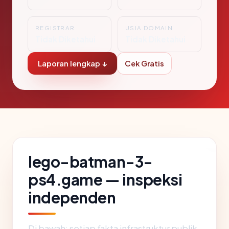
REGISTRAR
USIA DOMAIN
Tidak Diketahui
Tidak Diketahui
Laporan lengkap ↓
Cek Gratis
lego-batman-3-
ps4.game — inspeksi
independen
Di bawah: setiap fakta infrastruktur publik