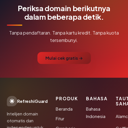
Periksa domain berikutnya
dalam beberapa detik.
Tanpa pendaftaran. Tanpa kartu kredit. Tanpa kuota
tersembunyi.
Mulai cek gratis →
PRODUK
BAHASA
TAU
RefreshiGuard
SAH
Beranda
Bahasa
Intelijen domain
Indonesia
Alamc
Fitur
otomatis dan
independen untuk