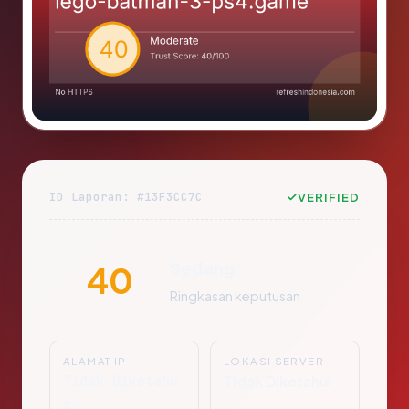
ID Laporan: #13F3CC7C
VERIFIED
Sedang
40
Ringkasan keputusan
ALAMAT IP
LOKASI SERVER
Tidak Diketahu
Tidak Diketahui
i