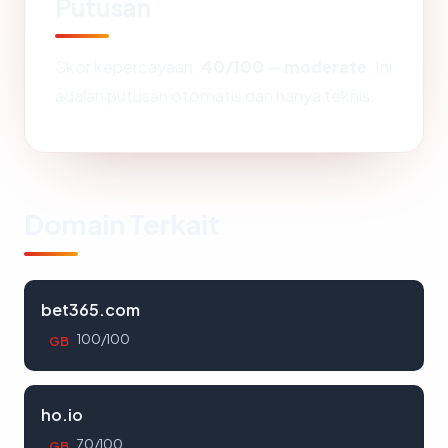
Putusan
Skor kepercayaan:
40/100
—
moderate
. Ini
adalah putusan otomatis dan hanya teknis.
Domain Terkait
bet365.com
100/100
GB
ho.io
70/100
GB