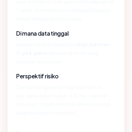
lego-batman-3-ps4.game telah ada sekitar
? tahun. Domain berumur panjang biasanya
terkait dengan proyek mapan.
Di mana data tinggal
Apa pun yang Anda kirim ke
lego-batman-
3-ps4.game
diproses di server yang
berlokasi di Unknown.
Perspektif risiko
Domain dengan profil lego-batman-3-
ps4.game (usia ? tahun, SSL No, registrar
Unknown, negara Unknown) biasanya jatuh
dalam kategori "moderate".