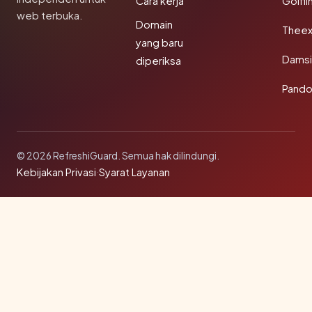
Cara kerja
Golfli
web terbuka.
Domain
Theex
yang baru
Damsi
diperiksa
Pando
© 2026 RefreshiGuard. Semua hak dilindungi.
Kebijakan Privasi
·
Syarat Layanan