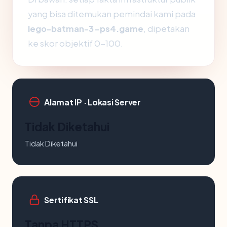
yang bisa ditemukan pemindai kami pada
lego-batman-3-ps4.game
, dipetakan
ke skor objektif 0-100.
Alamat IP · Lokasi Server
Tidak Diketahui
Tidak Diketahui
Sertifikat SSL
Tanpa HTTPS