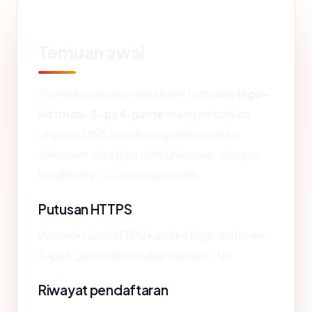
Temuan awal
Pemeriksaan otomatis kami terhadap
lego-
batman-3-ps4.game
mengembalikan
respons DNS bersih yang mengarah ke
Unknown, disajikan oleh Unknown, dengan
handshake TLS merespons No.
Putusan HTTPS
Pemeriksaan HTTPS kami ke lego-batman-
3-ps4.game disimpulkan dengan: No.
Riwayat pendaftaran