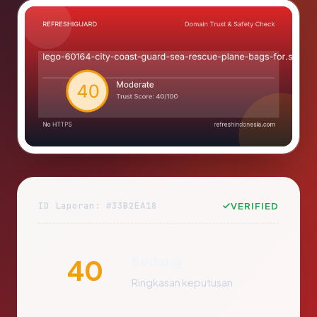
ID Laporan: #33B2EA18
VERIFIED
Sedang
40
Ringkasan keputusan