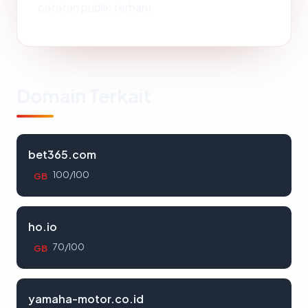
catatan publik terbaru.
Domain Terkait
bet365.com
100/100
GB
ho.io
70/100
GB
yamaha-motor.co.id