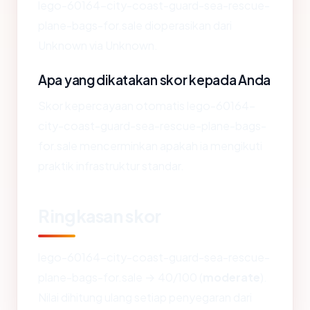
lego-60164-city-coast-guard-sea-rescue-
plane-bags-for.sale dioperasikan dari
Unknown via Unknown.
Apa yang dikatakan skor kepada Anda
Skor kepercayaan otomatis lego-60164-
city-coast-guard-sea-rescue-plane-bags-
for.sale mencerminkan apakah ia mengikuti
praktik infrastruktur standar.
Ringkasan skor
lego-60164-city-coast-guard-sea-rescue-
plane-bags-for.sale → 40/100 (
moderate
).
Nilai dihitung ulang setiap penyegaran dari