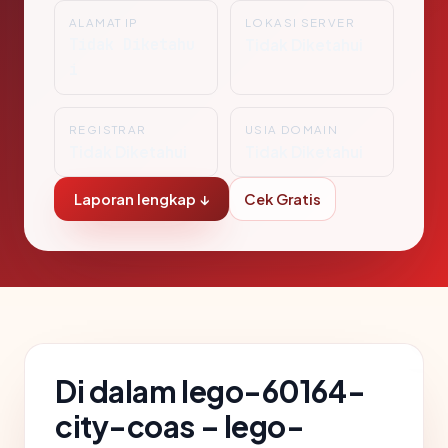
ALAMAT IP
LOKASI SERVER
Tidak Diketahu
Tidak Diketahui
i
REGISTRAR
USIA DOMAIN
Tidak Diketahui
Tidak Diketahui
Laporan lengkap ↓
Cek Gratis
Di dalam lego-60164-
city-coas – lego-