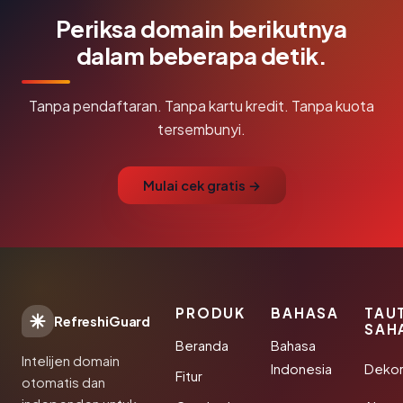
Periksa domain berikutnya
dalam beberapa detik.
Tanpa pendaftaran. Tanpa kartu kredit. Tanpa kuota
tersembunyi.
Mulai cek gratis →
PRODUK
BAHASA
TAU
RefreshiGuard
SAH
Beranda
Bahasa
Intelijen domain
Indonesia
Dekor
Fitur
otomatis dan