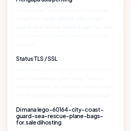
Rekam jejak ? tahun bukan bukti legitimasi,
tetapi berarti
lego-60164-city-coast-
guard-sea-rescue-plane-bags-for.sale
punya waktu untuk mengakumulasi sinyal
reputasi.
Status TLS / SSL
Handshake TLS ke lego-60164-city-coast-
guard-sea-rescue-plane-bags-for.sale
mengembalikan: No. Browser modern akan
memperingatkan pengguna ketika ini gagal.
Di mana lego-60164-city-coast-
guard-sea-rescue-plane-bags-
for.sale dihosting