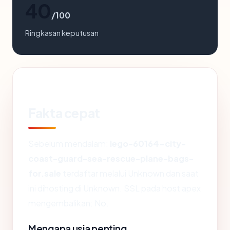
40
/100
Ringkasan keputusan
Fakta cepat
Sebelum mendalam:
lego-60164-city-
coast-guard-sea-rescue-plane-bags-
for.sale
terdaftar melalui Unknown dan saat
ini dihosting di Unknown. SSL pada host apex
mengembalikan: No.
Mengapa usia penting