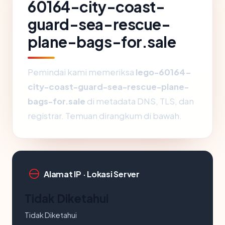
60164-city-coast-
guard-sea-rescue-
plane-bags-for.sale
Pemindai kami memeriksa
lego-60164-
city-coast-guard-sea-rescue-plane-
bags-for.sale
di metadata DNS, TLS, dan
registrar. Temuan dirangkum di bawah.
Alamat IP · Lokasi Server
Tidak Diketahui
Tidak Diketahui