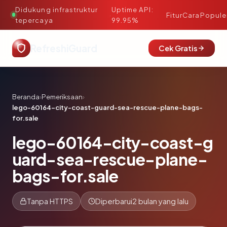
Didukung infrastruktur
Uptime API:
·
Fitur
Cara
Popule
tepercaya
99.95%
RefreshiGuard
Cek Gratis
Beranda
›
Pemeriksaan
›
lego-60164-city-coast-guard-sea-rescue-plane-bags-
for.sale
lego-60164-city-coast-g
uard-sea-rescue-plane-
bags-for.sale
Tanpa HTTPS
Diperbarui
2 bulan yang lalu