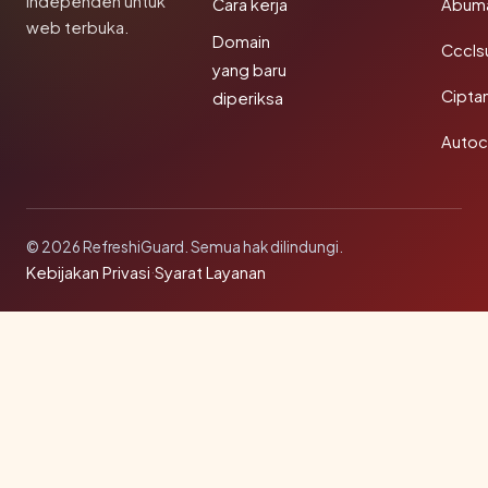
independen untuk
Cara kerja
Abum
web terbuka.
Domain
Cccls
yang baru
Cipta
diperiksa
Autoc
© 2026 RefreshiGuard. Semua hak dilindungi.
Kebijakan Privasi
·
Syarat Layanan