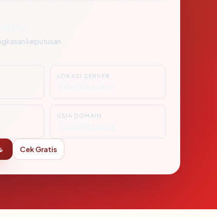
edang
ngkasan keputusan
LOKASI SERVER
i
Tidak Diketahui
USIA DOMAIN
Tidak Diketahui
↓
Cek Gratis