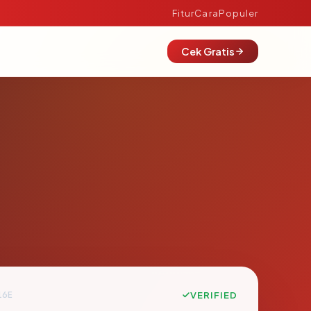
Fitur
Cara
Populer
Cek Gratis
16E
VERIFIED