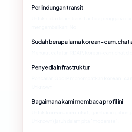
Perlindungan transit
Untuk data dalam transit antara pengguna da
mengembalikan: No.
Sudah berapa lama korean-cam.chat 
Menurut catatan RDAP, korean-cam.chat didaf
Penyedia infrastruktur
Pencarian GeoIP menempatkan
korean-ca
Unknown.
Bagaimana kami membaca profil ini
Untuk
korean-cam.chat
, gambaran gabunga
Unknown) jatuh dalam pita "moderate".