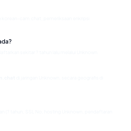
n korean-cam.chat, pemeriksaan enkripsi
ada?
tarkan sekitar ? tahun lalu melalui Unknown.
m.chat
di jaringan Unknown, secara geografis di
n (? tahun, SSL No, hosting Unknown, pendaftaran