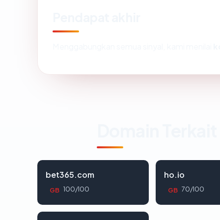
Pendapat akhir
Menggabungkan semua sinyal, kami menilai
k
Domain Terkait
bet365.com
ho.io
100/100
70/100
GB
GB