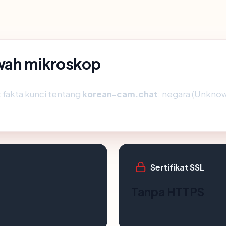
wah mikroskop
fakta kunci tentang
korean-cam.chat
: negara (Unknown
Sertifikat SSL
Tanpa HTTPS