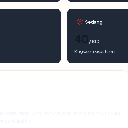
Sedang
40
/100
Ringkasan keputusan
an-cam.chat
, kami mengekstrak empat anchor: negara
tus enkripsi No.