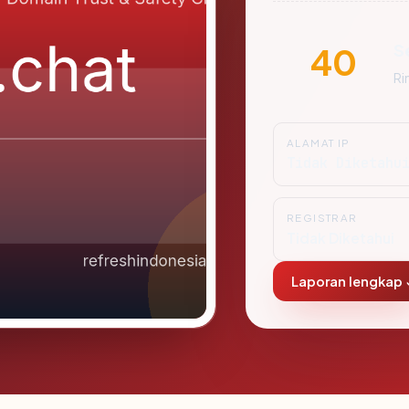
S
40
Ri
ALAMAT IP
Tidak Diketahu
REGISTRAR
Tidak Diketahui
Laporan lengkap 