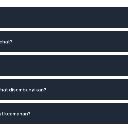
chat?
hat disembunyikan?
ist keamanan?