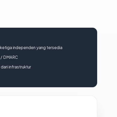
k ketiga independen yang tersedia
F / DMARC
 dari infrastruktur