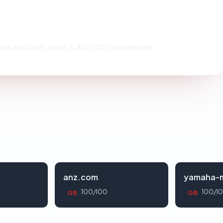
orean-cam.chat
di
40/100
(
moderate
).
anz.com
yamaha-m
100/100
100/1
GB
GB