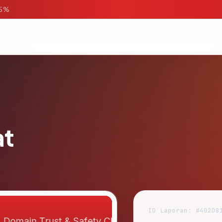
95%
at
ID Laporan: #402D8