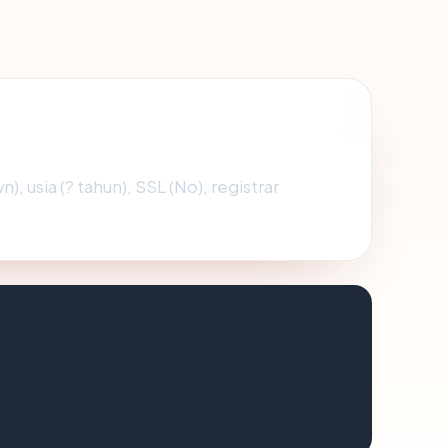
), usia (? tahun), SSL (No), registrar