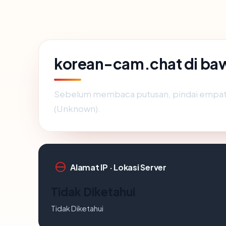
korean-cam.chat di ba
Sebelum membaca putusan, pindai empat 
(Unknown).
Alamat IP · Lokasi Server
Tidak Diketahui
Tidak Diketahui