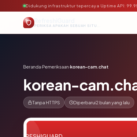
Didukung infrastruktur tepercaya
·
Uptime API: 99.
RefreshiGuard
PERIKSA APAKAH SEBUAH SITUS AMAN, TEPERCAYA, DAN TERVERIFIKASI DALAM HITUNGAN DETIK.
Beranda
›
Pemeriksaan
›
korean-cam.chat
korean-cam.ch
Tanpa HTTPS
Diperbarui
2 bulan yang lalu