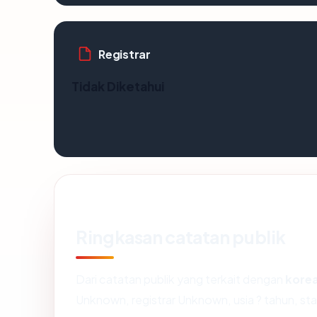
Registrar
Tidak Diketahui
Ringkasan catatan publik
Dari catatan publik yang terkait dengan
kore
Unknown, registrar Unknown, usia ? tahun, sta