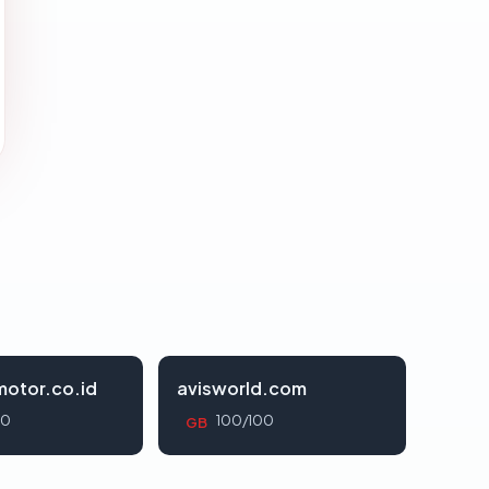
otor.co.id
avisworld.com
00
100/100
GB