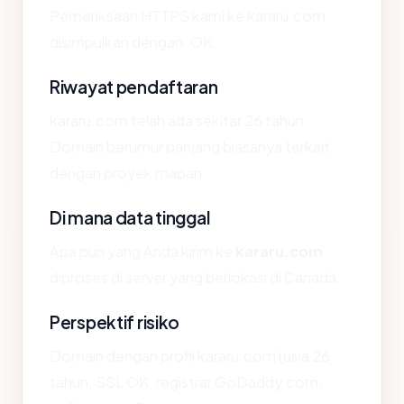
Pemeriksaan HTTPS kami ke kararu.com
disimpulkan dengan: OK.
Riwayat pendaftaran
kararu.com telah ada sekitar 26 tahun.
Domain berumur panjang biasanya terkait
dengan proyek mapan.
Di mana data tinggal
Apa pun yang Anda kirim ke
kararu.com
diproses di server yang berlokasi di Canada.
Perspektif risiko
Domain dengan profil kararu.com (usia 26
tahun, SSL OK, registrar GoDaddy.com,