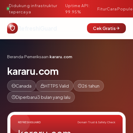
Didukung infrastruktur
Uptime API:
·
Fitur
Cara
Popule
tepercaya
99.95%
RefreshiGuard
Cek Gratis
Beranda
›
Pemeriksaan
›
kararu.com
kararu.com
Canada
HTTPS Valid
26 tahun
Diperbarui
3 bulan yang lalu