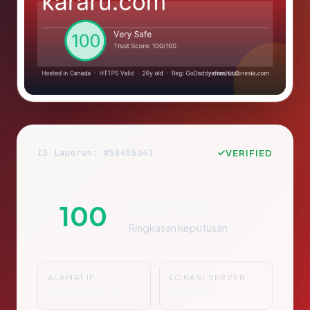
ID Laporan: #58455641
VERIFIED
Sangat Aman
100
Ringkasan keputusan
ALAMAT IP
LOKASI SERVER
104.21.53.56
Canada