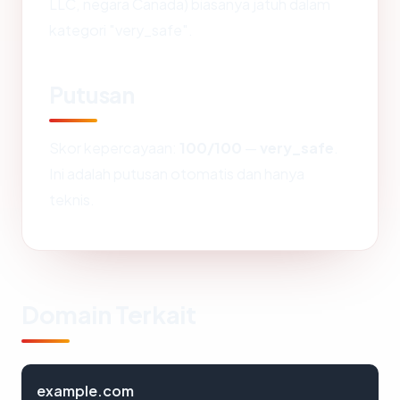
LLC, negara Canada) biasanya jatuh dalam
kategori "very_safe".
Putusan
Skor kepercayaan:
100/100
—
very_safe
.
Ini adalah putusan otomatis dan hanya
teknis.
Domain Terkait
example.com