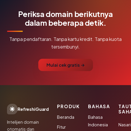
Periksa domain berikutnya
dalam beberapa detik.
Tanpa pendaftaran. Tanpa kartu kredit. Tanpa kuota
tersembunyi.
Mulai cek gratis →
PRODUK
BAHASA
TAU
RefreshiGuard
SAH
Beranda
Bahasa
Intelijen domain
Indonesia
Nasari
Fitur
otomatis dan