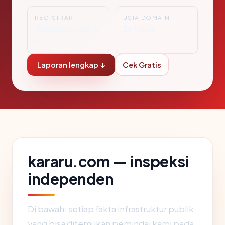
REGISTRAR
USIA DOMAIN
GoDaddy.com, L
26 tahun
LC
Laporan lengkap ↓
Cek Gratis
kararu.com — inspeksi
independen
Di bawah: setiap fakta infrastruktur publik
yang bisa ditemukan pemindai kami pada