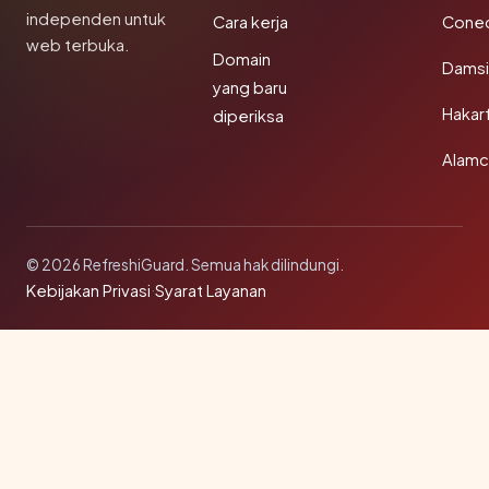
independen untuk
Cara kerja
Conec
web terbuka.
Domain
Damsi
yang baru
Hakar
diperiksa
Alamc
© 2026 RefreshiGuard. Semua hak dilindungi.
Kebijakan Privasi
·
Syarat Layanan