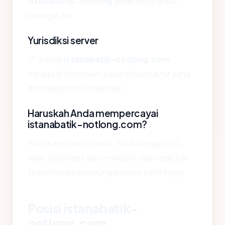
istanabatik-notlong.com
dipecahkan
sebagai: No.
Yurisdiksi server
IP di balik
istanabatik-notlong.com
berada di Unknown, pada infrastruktur yang
disediakan oleh Unknown.
Haruskah Anda mempercayai
istanabatik-notlong.com?
Skor kami murni teknis. Situs dengan SSL
valid, beberapa tahun riwayat, dan registrar
terkemuka cenderung berskor lebih tinggi.
Posisi istanabatik-
notlong.com