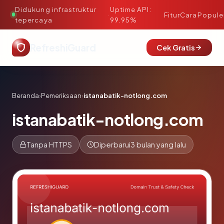
Didukung infrastruktur
Uptime API:
·
Fitur
Cara
Popule
tepercaya
99.95%
RefreshiGuard
Cek Gratis
Beranda
›
Pemeriksaan
›
istanabatik-notlong.com
istanabatik-notlong.com
Tanpa HTTPS
Diperbarui
3 bulan yang lalu