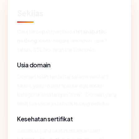
Sekilas
Cara tercepat membaca
istanabatik-
notlong.com
: negara Unknown, usia ?
tahun, SSL No, registrar Unknown.
Usia domain
Domain telah terdaftar selama sekitar ?
tahun, yang menempatkannya dalam
kategori kematangan "new". Domain yang
lebih tua secara statistik kurang berisiko.
Kesehatan sertifikat
Sertifikat yang saat ini disajikan oleh