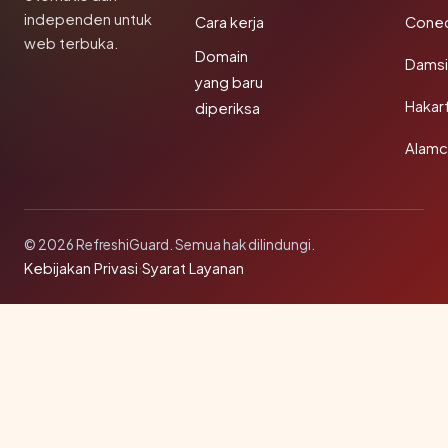
independen untuk
Cara kerja
Conec
web terbuka.
Domain
Damsi
yang baru
Hakar
diperiksa
Alamc
© 2026 RefreshiGuard. Semua hak dilindungi.
Kebijakan Privasi
·
Syarat Layanan