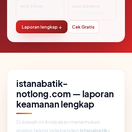
REGISTRAR
USIA DOMAIN
Tidak Diketahui
Tidak Diketahui
Laporan lengkap ↓
Cek Gratis
istanabatik-
notlong.com — laporan
keamanan lengkap
Di bawah ini Anda akan menemukan
analisis teknis independen
istanabatik-