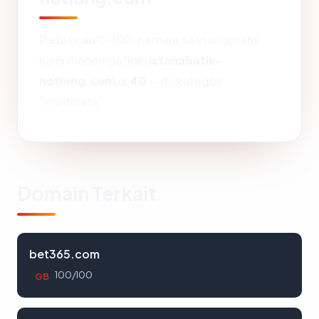
Pada skala 0-100, pemeriksaan otomatis
kami menempatkan
istanabatik-
notlong.com
di
40
— itu kategori
"moderate".
Domain Terkait
bet365.com
100/100
GB