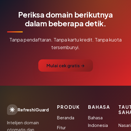
Periksa domain berikutnya
dalam beberapa detik.
Tanpa pendaftaran. Tanpa kartu kredit. Tanpa kuota
tersembunyi.
Mulai cek gratis →
PRODUK
BAHASA
TAU
RefreshiGuard
SAH
Beranda
Bahasa
Intelijen domain
Indonesia
Nasari
Fitur
otomatis dan