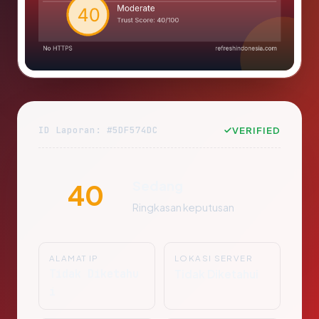
ID Laporan: #5DF574DC
VERIFIED
Sedang
40
Ringkasan keputusan
ALAMAT IP
LOKASI SERVER
Tidak Diketahu
Tidak Diketahui
i